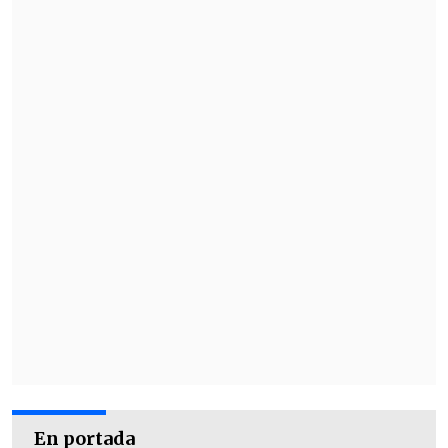
dictamen del Tribunal Supremo suizo y
subrayó que confirma, como ya hizo
saber la Fiscalía de Zug en junio de 2010,
que su presidente, Joseph Blatter, "no
está involucrado en este caso".
En portada