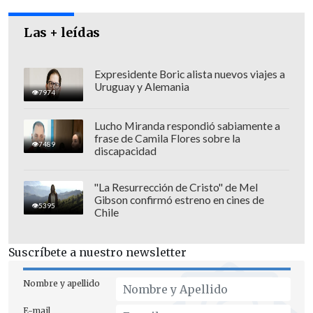
Las + leídas
Expresidente Boric alista nuevos viajes a
Uruguay y Alemania
7974
Los millones en "juego"
Lucho Miranda respondió sabiamente a
frase de Camila Flores sobre la
7489
discapacidad
El documento reveló que
Teixeira
percibió de ISL al menos 12,74 millones
"La Resurrección de Cristo" de Mel
de francos suizos (13 millones de
Gibson confirmó estreno en cines de
5395
Chile
dólares al cambio actual) entre 1992 y
1997 y Havelange 1,5 millones de francos
Suscríbete a nuestro newsletter
suizos (1,53 millones de dólares) en 1997.
Nombre y apellido
Los distintos pagos a
creditados por la
investigación judicial y descubiertos en
E-mail