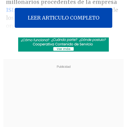
millonarios procedentes de la empresa
ISL
, dueña de los derechos televisivos de
LEER ARTICULO COMPLETO
los torneos organizados por el
organismo rector hasta 2001, año de su
quiebra.
La entidad rectora del fútbol mundial
publicó al auto de sobreseimiento de la
instrucción penal abierta por la Fiscalía
del cantón suizo de Zug por "gestión
desleal" de la FIFA, "apropiación indebida
y eventualmente gestión desleal" de
Havelange y Teixeira.
Revisa también
[VIDEO] Balón enviado fuera de la cancha