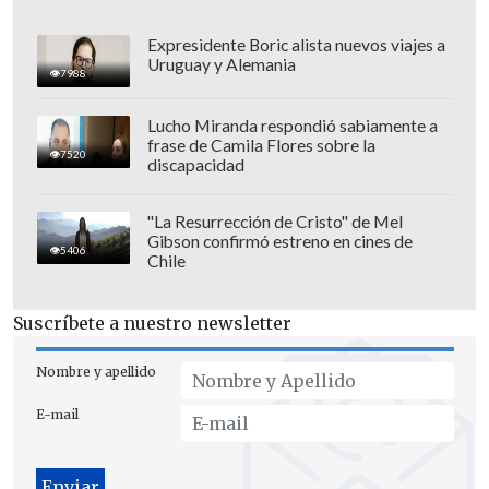
Expresidente Boric alista nuevos viajes a
Uruguay y Alemania
7988
Lucho Miranda respondió sabiamente a
frase de Camila Flores sobre la
7520
discapacidad
"La Resurrección de Cristo" de Mel
Gibson confirmó estreno en cines de
5406
Chile
Otra medida citada fue la inauguración
de una
ruta de carga aérea directa entre
Suscríbete a nuestro newsletter
la ciudad china de Xiamen y la
brasileña Sao Paulo,
ampliando el acceso
Nombre y apellido
de productos latinoamericanos al
E-mail
gigante asiático.
Según Mao, el avance de la Iniciativa de