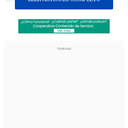
"Cada año, compañías de América Latina
y el Caribe cruzan océanos para unirse a
esta cita en la CIIE", señaló la portavoz
del Ministerio de Exteriores Mao Ning
en una rueda de prensa en la que resaltó
la variedad de productos de la región,
como las
cerezas chilenas de alta
montaña.
Revisa también
Rockódromo en Cooperativa: La previa del Día
del Rock Chileno
Ojos que Sí Ven: El rol social de la Funeraria
Hogar de Cristo