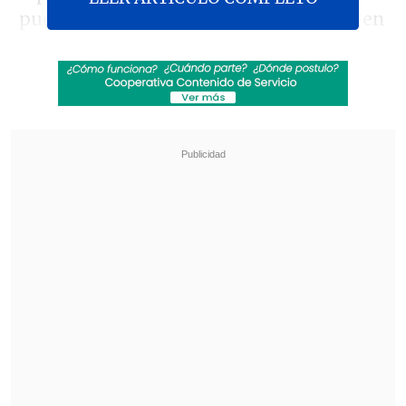
puerta de la ciudad antigua de Daning en
Wuxi, Chongqing, un espectáculo
tradicional ya ha comenzado. Se trata de
una costumbre popular tradicional del
distrito de Wuxi, muy rico en sal desde la
antigüedad, producto que ha sido la base
de su florecimiento. Esta representación
folclórica reproduce la escena de hace
cientos de años, cuando los funcionarios
del distrito llevaban a los funcionarios,
comerciantes y trabajadores de la sal a
adorar al Rey Dragón en la Fiesta del
Bote de Dragón
, y funcionarios y civiles
cantaban y bailaban juntos, rezando por
el buen tiempo y una cosecha abundante
en el año venidero.