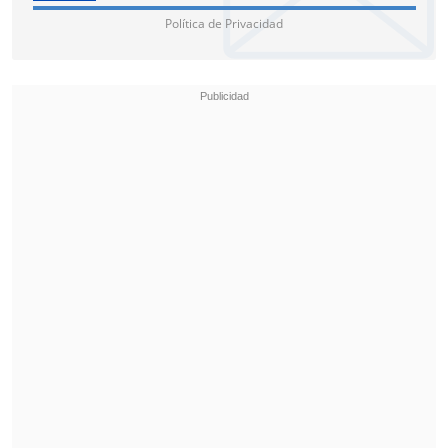
Política de Privacidad
"Todos son muy apasionados. Siento que
cada equipo, independientemente de
ganar o perder, se centra en participar",
dijo
Hu Youjun
, turista en Wuxi.
Durante la Fiesta del Bote del Dragón, los
ciudadanos y turistas de la Ciudad
Antigua de Daning también pueden