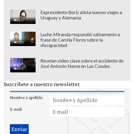
Posteriormente, se celebró en el
río
Daning
, un afluente de primer nivel del
Expresidente Boric alista nuevos viajes a
Uruguay y Alemania
río Yangtsé, un
Torneo Invitacional del
8122
Bote del Dragón
, que es Patrimonio
Lucho Miranda respondió sabiamente a
Cultural Inmaterial. Diez equipos
frase de Camila Flores sobre la
8113
participantes de varios distritos de
discapacidad
Chongqing marcharon al unísono,
remando al unísono, siguiendo el ritmo
Revelan video clave sobre el accidente de
José Antonio Neme en Las Condes
de los tambores. Los remos embestían
6071
las embravecidas aguas mientras el
Suscríbete a nuestro newsletter
público, entusiasmado por la emoción
del momento, animaba y vitoreaba a los
Nombre y apellido
atletas.
E-mail