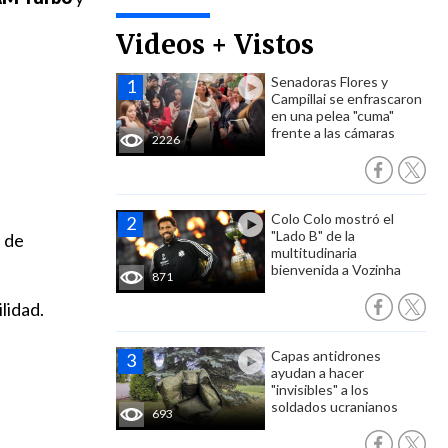
Videos + Vistos
Senadoras Flores y
Campillai se enfrascaron
en una pelea "cuma"
frente a las cámaras
2226
Colo Colo mostró el
"Lado B" de la
 de
multitudinaria
bienvenida a Vozinha
871
lidad.
Capas antidrones
ayudan a hacer
"invisibles" a los
soldados ucranianos
693