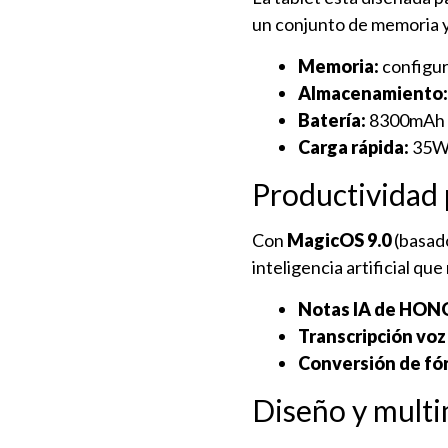
un conjunto de memoria 
Memoria:
configu
Almacenamiento:
Batería:
8300mAh —
Carga rápida:
35W 
Productividad 
Con
MagicOS 9.0
(basad
inteligencia artificial qu
Notas IA de HON
Transcripción voz
Conversión de fór
Diseño y mult