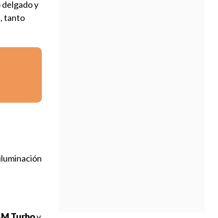
o delgado y
, tanto
 iluminación
M Turbo
y