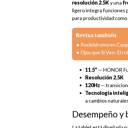
resolución 2.5K
y una
fr
ligero integra funciones 
para productividad como
Revisa también
Rockódromo en Cooper
Ojos que Sí Ven: El ro
11.5"
— HONOR Fu
Resolución 2.5K
120Hz
— transicion
Tecnología inteli
a cambios naturales
Desempeño y b
La tablet está diseñada p