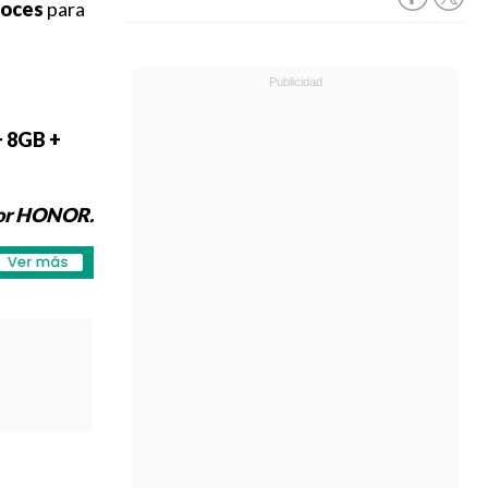
voces
para
 8GB +
por HONOR.