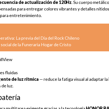
ecuencia de actualización de 120Hz
. Su cuerpo metálic
pensadas para entregar colores vibrantes y detalles nítidos
 para entretenimiento.
ativa: La previa del Día del Rock Chileno
l social de la Funeraria Hogar de Cristo
llView
es fluidas
gente de luz rítmica
— reduce la fatiga visual al adaptar la
 de luz.
atería
ara multitarea exigente gracias a la tecnología
HONOR RA