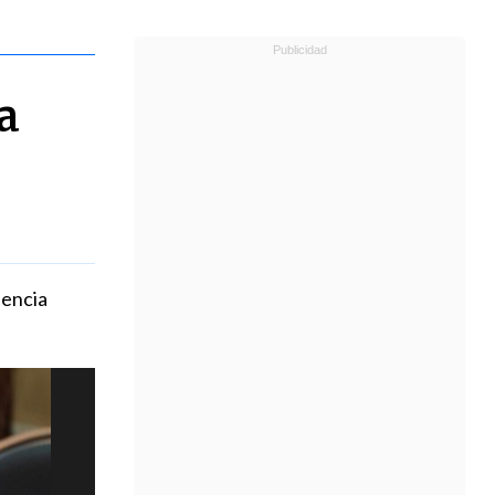
a
uencia