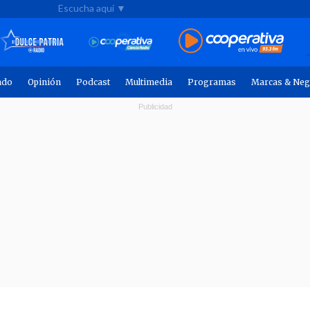
Escucha aquí ▼
ndo
Opinión
Podcast
Multimedia
Programas
Marcas & Neg