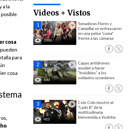
 a la
Videos + Vistos
 posible
Senadoras Flores y
Campillai se enfrascaron
en una pelea "cuma"
frente a las cámaras
2033
er cosa
s pueden
ntalla para
Capas antidrones
sin
ayudan a hacer
uier cosa
"invisibles" a los
soldados ucranianos
640
istema
Colo Colo mostró el
"Lado B" de la
multitudinaria
ros,
bienvenida a Vozinha
422
cho