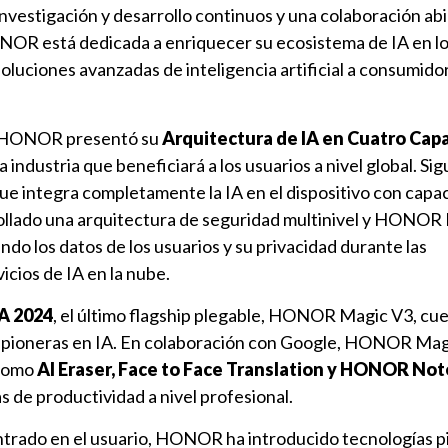
nvestigación y desarrollo continuos y una colaboración ab
HONOR está dedicada a enriquecer su ecosistema de IA en l
soluciones avanzadas de inteligencia artificial a consumido
o, HONOR presentó su
Arquitectura de IA en Cuatro Cap
a industria que beneficiará a los usuarios a nivel global. Si
que integra completamente la IA en el dispositivo con capa
lado una arquitectura de seguridad multinivel y HONOR 
o los datos de los usuarios y su privacidad durante las
icios de IA en la nube.
FA 2024
, el último flagship plegable, HONOR Magic V3, cu
s pioneras en IA. En colaboración con Google, HONOR Mag
como
AI Eraser, Face to Face Translation y HONOR Not
s de productividad a nivel profesional.
trado en el usuario, HONOR ha introducido tecnologías p