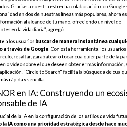
todos. Gracias a nuestra estrecha colaboración con Google y
onalidad en dos de nuestras líneas más populares, ahora es
formación al alcance de tu mano, ofreciendo un nivel de
tes en la vida diaria", agregó.
e a los usuarios
buscar de manera instantánea cualqui
o a través de Google
. Con esta herramienta, los usuario
culo, resaltar, garabatear o tocar cualquier parte de la pa
gen o video sobre el que deseen obtener más información, 
plicación. "Circle to Search" facilita la búsqueda de cualq
ás rápida y sencilla.
ONOR en IA: Construyendo un ecos
onsable de IA
ial de la IA en la configuración de los estilos de vida futu
la IA como una prioridad estratégica desde hace mu