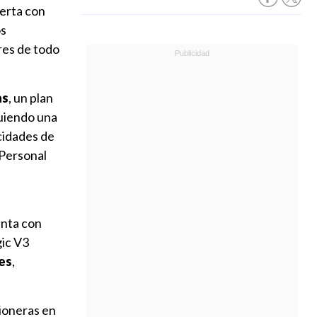
ierta con
os
res de todo
as
, un plan
guiendo una
cidades de
Personal
enta con
ic V3
es
,
ioneras en