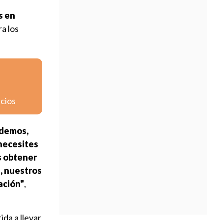
s en
ra los
icios
ndemos,
necesites
s obtener
, nuestros
ación"
,
da a llevar