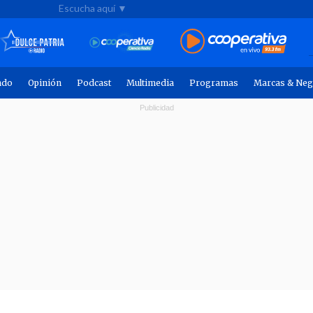
Escucha aquí ▼
ndo
Opinión
Podcast
Multimedia
Programas
Marcas & Neg