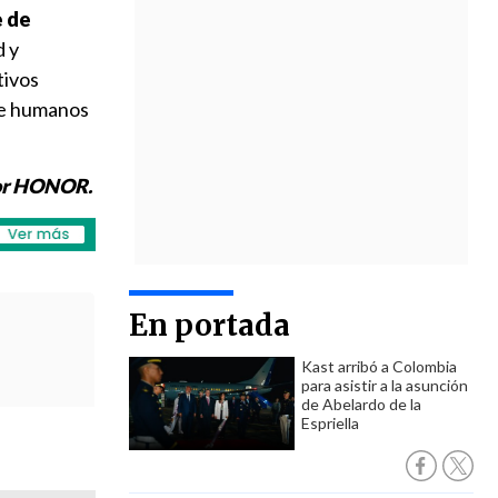
e de
d y
tivos
tre humanos
por HONOR.
En portada
Kast arribó a Colombia
para asistir a la asunción
de Abelardo de la
Espriella