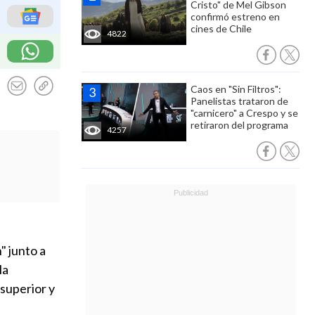
Cristo" de Mel Gibson
confirmó estreno en
cines de Chile
4822
Caos en "Sin Filtros":
Panelistas trataron de
"carnicero" a Crespo y se
retiraron del programa
4257
" junto a
la
superior y