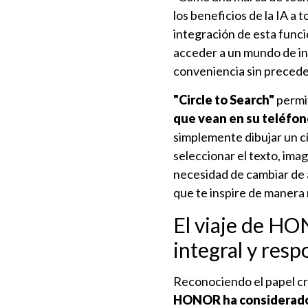
los beneficios de la IA a 
integración de esta funci
acceder a un mundo de in
conveniencia sin preceden
"Circle to Search"
permit
que vean en su teléfon
simplemente dibujar un cír
seleccionar el texto, ima
necesidad de cambiar de a
que te inspire de manera m
El viaje de H
integral y resp
Reconociendo el papel cruc
HONOR ha considerado 