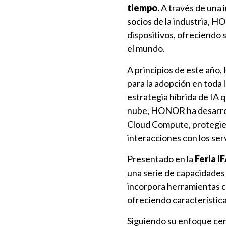
tiempo.
A través de una i
socios de la industria, 
dispositivos, ofreciendo 
el mundo.
A principios de este añ
para la adopción en toda l
estrategia híbrida de IA 
nube, HONOR ha desarrol
Cloud Compute, protegiend
interacciones con los serv
Presentado en la
Feria I
una serie de capacidade
incorpora herramientas 
ofreciendo característica
Siguiendo su enfoque cen