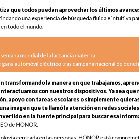
tiza que todos puedan aprovechar los últimos avance
brindando una experiencia de búsqueda fluida e intuitiva pa
 en todo el mundo.
 semana mundial de la lactancia materna
 gana automóvil eléctrico tras campaña nacional de benef
án transformando la manera en que trabajamos, apre
nteractuamos con nuestros dispositivos. Ya sea que 
ón, apoyo con tareas escolares o simplemente quiera
una imagen que te llamó la atención en redes sociales
vertido en la fuente principal para buscar esa inform
 CEO de HONOR.
ología centrada en las personas, HONOR está comprometi