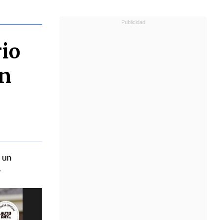
rio
on
e un
.