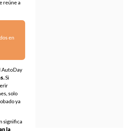
ue reúne a
ados en
el AutoDay
s.
Si
erir
nes, solo
probado ya
n significa
an la