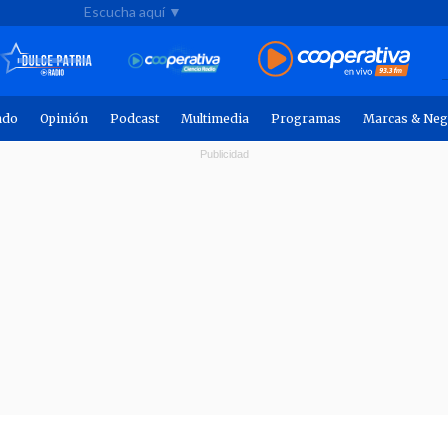
Escucha aquí ▼
ndo
Opinión
Podcast
Multimedia
Programas
Marcas & Neg