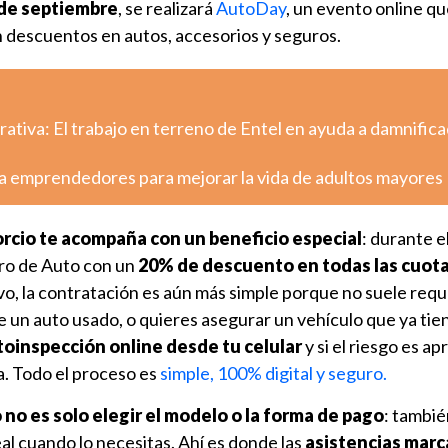
4 de septiembre
, se realizará
AutoDay
, un evento online q
n descuentos en autos, accesorios y seguros.
tiva: El trabajo en terreno de Entel en ayuda a damnific
a emprendedores para mejorar la vida de adultos mayores
rcio te acompaña con un beneficio especial
: durante 
ro de Auto con un
20% de descuento en todas las cuota
o, la contratación es aún más simple porque no suele requ
de un auto usado, o quieres asegurar un vehículo que ya tie
toinspección online desde tu celular
y si el riesgo es a
a. Todo el proceso es
simple, 100% digital y seguro.
no es solo elegir el modelo o la forma de pago
: tambié
al cuando lo necesitas. Ahí es donde las
asistencias marc