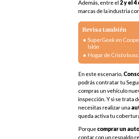
Además, entre el
2 y el 
marcas de la industria co
Revisa también
SuperGeek en Coopera
Islón
Hogar de Cristo busc
En este escenario,
Conso
podrás contratar tu Segu
compras un vehículo nuev
inspección. Y si se trata 
necesitas realizar una
au
queda activa tu cobertur
Porque
comprar un auto 
contar con un respaldo re