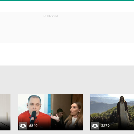
6840
5279