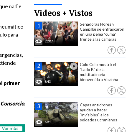
 que nadie
Videos + Vistos
Senadoras Flores y
 neumático
Campillai se enfrascaron
ulo para
en una pelea "cuma"
frente a las cámaras
2207
ergencias,
extiende
Colo Colo mostró el
"Lado B" de la
multitudinaria
bienvenida a Vozinha
843
l primer
 Consorcio.
Capas antidrones
ayudan a hacer
"invisibles" a los
soldados ucranianos
681