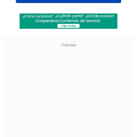
desarrolla en los intervalos de su Festival
de Arte Subterráneo.
Revisa también
Hogar de Cristo busca emprendedores para
mejorar la vida de adultos mayores
Crecer, aprender y jugar: el acompañamiento
que transforma la infancia en Pequeño
Cottolengo
Flotar sobre el viento
está compuesta
principalmente por pinturas y dibujos
que exploran nociones de utopía,
industrialización y fracaso. Parte de
estas obras fue producida a comienzos de