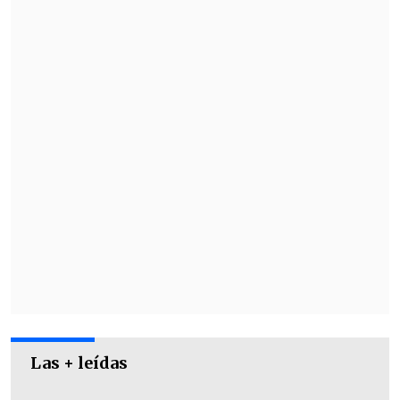
este año durante una residencia artística
en
El Room
, Ciudad de México. A estas
piezas se suman pinturas de gran
formato creadas en el taller del artista en
el barrio Matta Sur, durante 2025.
Las + leídas