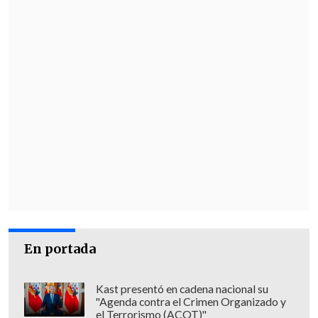
beneficencia sin fines de lucro, y cuenta
con cerca de
30 años de trayectoria en la
entrega de asistencia médica y social a
pacientes con problemas pulmonares
,
realizando más de 100.000 atenciones
relacionadas a oxigeno-dependencia en
su historia en Chile.
Otros aspectos de los oxígeno-
dependientes
El acceso a la salud para las personas con
oxígeno dependencia es un desafío
En portada
crítico en el país. Una atención oportuna
y con los recursos adecuados no solo
Kast presentó en cadena nacional su
mejora su bienestar, sino que también
"Agenda contra el Crimen Organizado y
el Terrorismo (ACOT)"