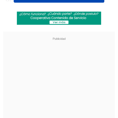
su vida y continuar con sus tratamientos
desde el hogar. Sin embargo, enfrentan
serias limitaciones, como la restricción
de movilidad, una vida social acotada y la
necesidad de permanecer cerca de sus
equipos en todo momento. Esta realidad
resalta la importancia de seguir
fortaleciendo los mecanismos de apoyo
que les permitan mayor autonomía y
seguridad.
Revisa también
Creciendo Juntos: La semana mundial de la
lactancia materna
Conductor de inDrive gana automóvil