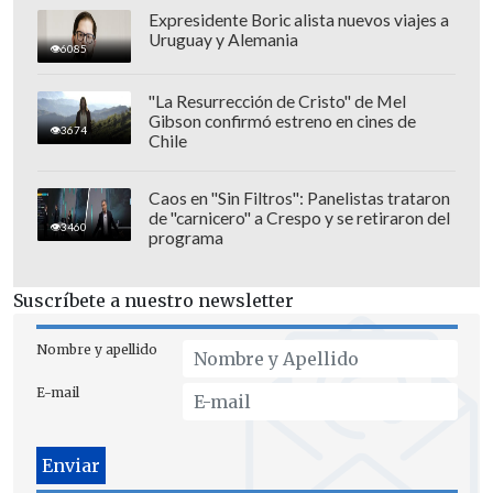
vida,
desde 1996 apoya esta comunidad
Expresidente Boric alista nuevos viajes a
Uruguay y Alemania
para impulsar un apoyo concreto
.
6085
"La Resurrección de Cristo" de Mel
Gibson confirmó estreno en cines de
3674
Chile
Caos en "Sin Filtros": Panelistas trataron
de "carnicero" a Crespo y se retiraron del
3460
programa
Suscríbete a nuestro newsletter
Nombre y apellido
E-mail
"El acceso a la salud para las personas
con oxígeno-dependencia es un desafío