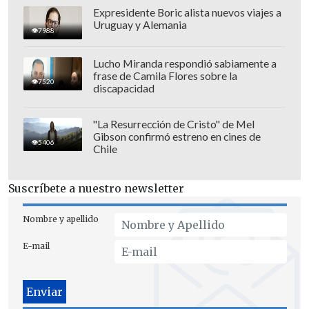
Expresidente Boric alista nuevos viajes a
Uruguay y Alemania
Copiar y pegar
textos e imágenes
7988
entre dispositivos.
Lucho Miranda respondió sabiamente a
Transición fluida
de aplicaciones
frase de Camila Flores sobre la
entre dispositivos.
7520
discapacidad
Sincronización automática
del
historial de navegación.
"La Resurrección de Cristo" de Mel
Gibson confirmó estreno en cines de
Continuidad
en aplicaciones de
5406
Chile
productividad y multimedia.
Suscríbete a nuestro newsletter
HONOR 400 Smart
Nombre y apellido
El HONOR 400 Smart incorpora una
pantalla AMOLED de 6.7 pulgadas
con
E-mail
120Hz
, protegida por el resistente
cristal
HONOR Shield
con certificación SGS de
resistencia a caídas de hasta 5 estrellas.