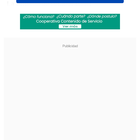
La función de
colaboración
multipantalla
entre HONOR 400 Smart y
HONOR Pad X9a revoluciona tu manera
de trabajar:
Revisa también
Rockódromo en Cooperativa: La previa del Día
del Rock Chileno
Ojos que Sí Ven: El rol social de la Funeraria
Hogar de Cristo
Modo espejo:
proyecta la pantalla
completa del smartphone en la tablet,
permitiendo controlar todas las
aplicaciones y funciones del teléfono