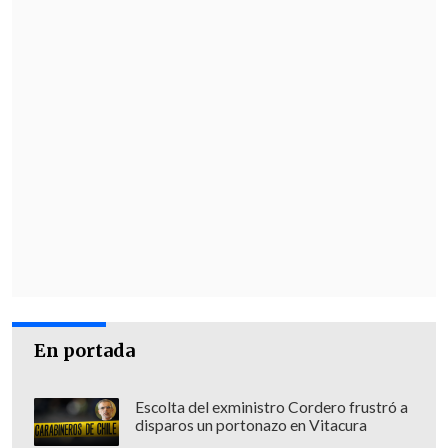
HONOR Pad X9a
La HONOR Pad X9a destaca por su
pantalla HONOR FullView de 11.5
pulgadas
con resolución
2K
y tasa de
refresco de
120Hz
. Integra un procesador
Qualcomm Snapdragon 685
, hasta 8GB
de RAM y 128GB de almacenamiento. Su
batería de 8300mAh
con carga rápida de
35W permite hasta 13 horas de video.
Presenta diseño metálico ultradelgado y
un sistema de
cuatro altavoces
para una
experiencia inmersiva.
En portada
Disponibilidad
Escolta del exministro Cordero frustró a
HONOR 400 Smart está disponible en
disparos un portonazo en Vitacura