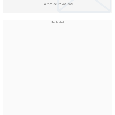
Destaca también su
batería de 6.500
Política de Privacidad
mAh
y un
botón IA dedicado
para
acceder instantáneamente a funciones
de inteligencia artificial.