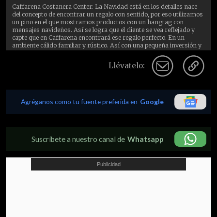
Caffarena Costanera Center: La Navidad está en los detalles nace
del concepto de encontrar un regalo con sentido, por eso utilizamos
un pino en el que mostramos productos con un hangtag con
mensajes navideños. Así se logra que el cliente se vea reflejado y
capte que en Caffarena encontrará ese regalo perfecto. En un
ambiente cálido familiar y rústico. Así con una pequeña inversión y
el manejo de importantes conceptos en materia de imagen es
suficiente para dar vida a atractivas vitrinas que muestran
Llévatelo:
nuestros productos. - Transbank
Agréganos como tu fuente preferida en
Google
Suscríbete a nuestro canal de
Whatsapp