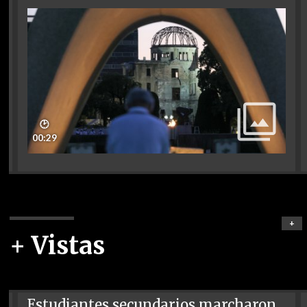
🕑
00:29
+
+ Vistas
Estudiantes secundarios marcharon