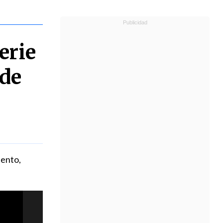
erie
 de
iento,