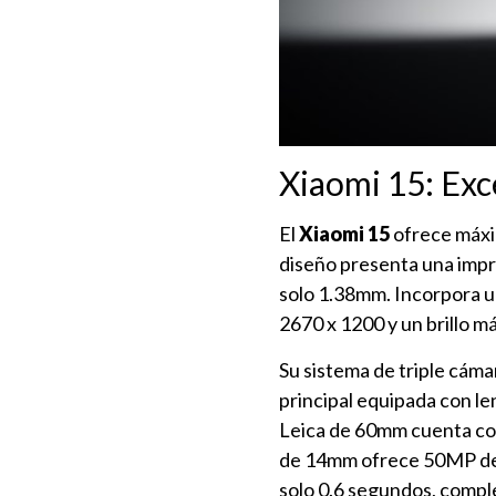
Xiaomi 15: Exc
El
Xiaomi 15
ofrece máxim
diseño presenta una impr
solo 1.38mm. Incorpora 
2670 x 1200 y un brillo m
Su sistema de triple cám
principal equipada con le
Leica de 60mm cuenta con
de 14mm ofrece 50MP de r
solo 0.6 segundos, compl