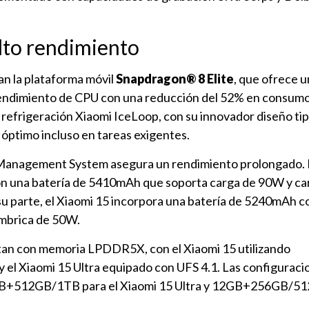
lto rendimiento
n la plataforma móvil
Snapdragon® 8 Elite
, que ofrece u
endimiento de CPU con una reducción del 52% en consum
 refrigeración Xiaomi IceLoop, con su innovador diseño tip
 óptimo incluso en tareas exigentes.
 Management System asegura un rendimiento prolongado. 
on una batería de 5410mAh que soporta carga de 90W y ca
su parte, el Xiaomi 15 incorpora una batería de 5240mAh 
ámbrica de 50W.
tan con memoria LPDDR5X, con el Xiaomi 15 utilizando
 el Xiaomi 15 Ultra equipado con UFS 4.1. Las configuraci
6GB+512GB/1TB para el Xiaomi 15 Ultra y 12GB+256GB/5