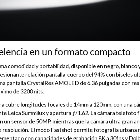
elencia en un formato compacto
a comodidad y portabilidad, disponible en negro, blanco y
esionante relación pantalla-cuerpo del 94% con biseles ul
una pantalla CrystalRes AMOLED de 6.36 pulgadas con res
áximo de 3200 nits.
ara cubre longitudes focales de 14mm a 120mm, con una c
nte Leica Summilux y apertura ƒ/1.62. La cámara telefoto 
 un sensor de 50MP, mientras que la cámara ultra gran an
esolución. El modo Fastshot permite fotografía urbana r
ementado con capacidades de grabación 8K a 30fps y Dolb