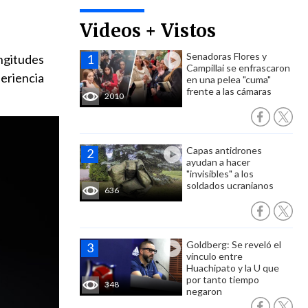
Videos + Vistos
Senadoras Flores y
ongitudes
Campillai se enfrascaron
periencia
en una pelea "cuma"
frente a las cámaras
2010
Capas antidrones
ayudan a hacer
"invisibles" a los
soldados ucranianos
636
Goldberg: Se reveló el
vínculo entre
Huachipato y la U que
por tanto tiempo
348
negaron