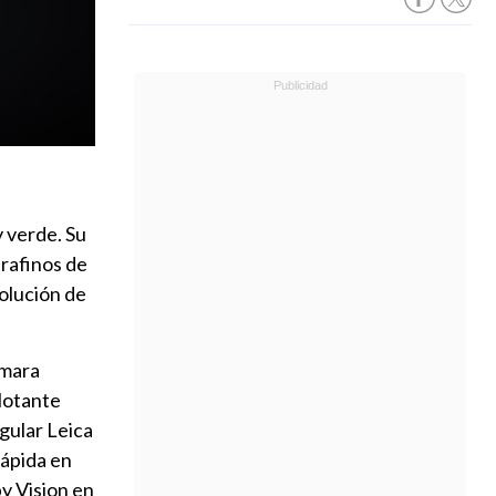
 verde. Su
trafinos de
olución de
ámara
flotante
gular Leica
ápida en
y Vision en