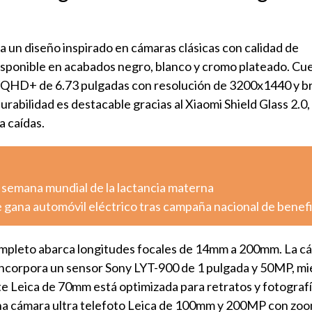
a un diseño inspirado en cámaras clásicas con calidad de
sponible en acabados negro, blanco y cromo plateado. Cu
D+ de 6.73 pulgadas con resolución de 3200x1440 y bri
urabilidad es destacable gracias al Xiaomi Shield Glass 2.0
a caídas.
 semana mundial de la lactancia materna
 gana automóvil eléctrico tras campaña nacional de benef
ompleto abarca longitudes focales de 14mm a 200mm. La c
incorpora un sensor Sony LYT-900 de 1 pulgada y 50MP, mi
te Leica de 70mm está optimizada para retratos y fotograf
na cámara ultra telefoto Leica de 100mm y 200MP con zoo