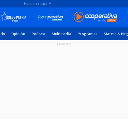
Escucha aquí ▼
ndo
Opinión
Podcast
Multimedia
Programas
Marcas & Neg