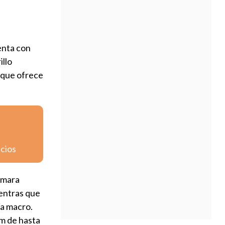
enta con
llo
, que ofrece
icios
ámara
entras que
ía macro.
m de hasta