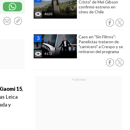
Cristo" de Mel Gibson
confirmó estreno en
cines de Chile
4620
Caos en "Sin Filtros":
Panelistas trataron de
"carnicero" a Crespo y se
retiraron del programa
4172
Xiaomi 15
,
as Leica
ada y