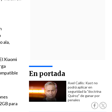
n
o
o ala,
El Xiaomi
rga
En portada
compatible
Axel Callís: Kast no
podrá aplicar en
seguridad la "doctrina
Quiroz" de ganar por
ones
penales
12GB para