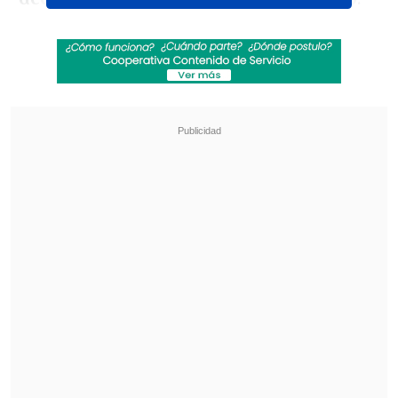
Revisa también
Seremi de las Culturas es acusado de censurar
presentación de libro sobre Colonia Dignidad y
Auschwitz
Fuertes recortes y nuevas modalidades:
Confirman cambios para Fondos Cultura 2027
En fotografías y videos publicados en
redes sociales puede verse a
una
persona, identificada como Rushdie, en
el suelo y siendo atendida sobre el
escenario
.
Carl LeVan
, un escritor que aseguró a