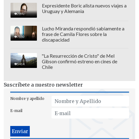
Rushdie, de 75 años, fue objeto en Irán de
Expresidente Boric alista nuevos viajes a
una "fatwa" (decreto religioso) que le
Uruguay y Alemania
7993
condenaba a muerte por blasfemias y
que le obligó a pasar años en la
Lucho Miranda respondió sabiamente a
frase de Camila Flores sobre la
clandestinidad tras la publicación de su
7550
discapacidad
libro "Los versos satánicos" en 1988
.
"La Resurrección de Cristo" de Mel
La obra, una novela en la que
la ficción
Gibson confirmó estreno en cines de
5414
Chile
se combina con la reflexión filosófica y
el sentido del humor
, despertó la ira de
Suscríbete a nuestro newsletter
los musulmanes chiíes que la
consideraron
un insulto al Corán, a
Nombre y apellido
Mahoma y a la fe islámica, y fue
E-mail
prohibida en la India, Pakistán, Egipto,
Arabia Saudí y Sudáfrica
.
Desde hace alrededor de dos décadas