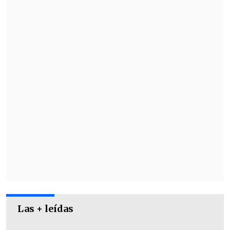
través de Twitter haber presenciado el
ataque, dijo que Rushdie fue
"apuñalado
varias veces antes de que el atacante
fuese reducido por la seguridad"
.
Las + leídas