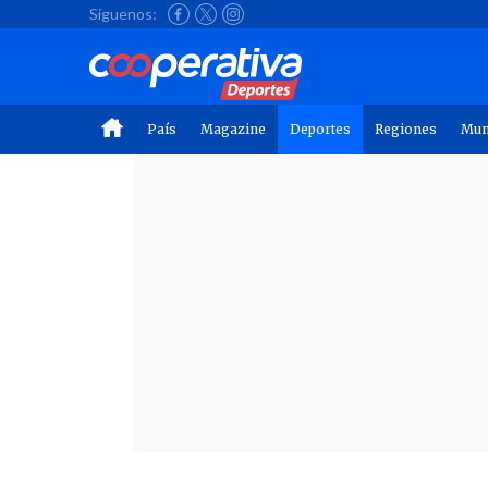
Síguenos:
País
Magazine
Deportes
Regiones
Mu