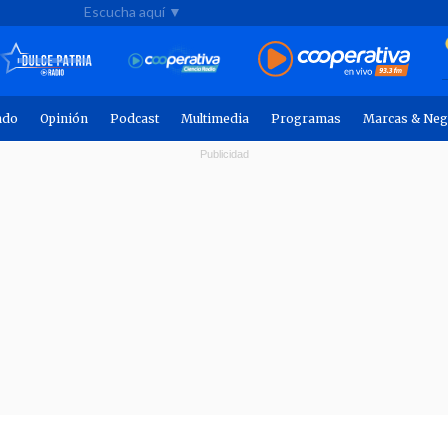
Escucha aquí ▼
ndo
Opinión
Podcast
Multimedia
Programas
Marcas & Neg