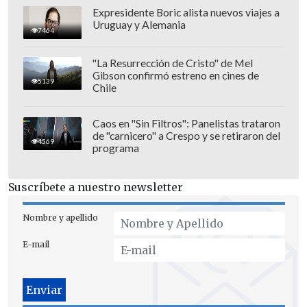
Expresidente Boric alista nuevos viajes a
Uruguay y Alemania
7464
"La Resurrección de Cristo" de Mel
Gibson confirmó estreno en cines de
5139
Chile
Caos en "Sin Filtros": Panelistas trataron
de "carnicero" a Crespo y se retiraron del
Por su parte,
Aguirre fue campeón
4569
programa
uruguayo con Peñarol y Artur Jorge
ganó la Copa Libertadores
y la liga de
Suscríbete a nuestro newsletter
Brasil con Botafogo, al tiempo que Costas
conquistó la Copa Sudamericana con
Nombre y apellido
Racing.
E-mail