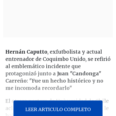
Hernán Caputto
, exfutbolista y actual
entrenador de Coquimbo Unido, se refirió
al emblemático incidente que
protagonizó junto a
Juan "Candonga"
Carreño: "Fue un hecho histórico y no
me incomoda recordarlo"
El otrora portero de Universidad de Chile
aclaró con el podcast
Blah!
qué: "Jamás le
LEER ARTICULO COMPLETO
hablé de su exclusión del Mundial de