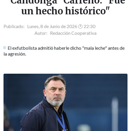
"Candonga" Carreño: "Fue
un hecho histórico"
Publicado: Lunes, 8 de Junio de 2026 🕐 22:30
Autor:
Redacción Cooperativa
El exfutbolista admitió haberle dicho "mala leche" antes de
la agresión.