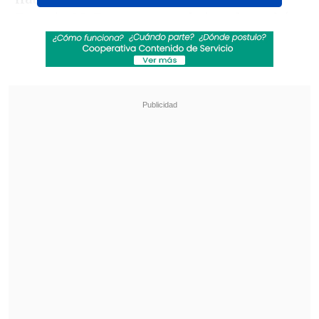
Francia 98. Fue un tema de insultos ahí
en la mitad de cancha.
Le dije 'Eso te
pasa por mala leche', pero no alcancé a
decirle las dos últimas letras porque me
pegó
".
Revisa también
Con sabor a triunfo: Coquimbo empató en el
clásico con La Serena antes del duelo frente a
Platense
Cobreloa empató con Iquique y se mantuvo en
la cima del Ascenso
Así mismo, relató un encuentro posterior
en 1999: "Nos cruzamos cuando yo estaba