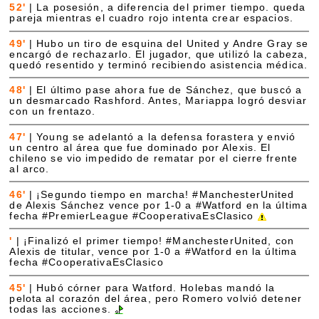
52'
|
La posesión, a diferencia del primer tiempo. queda
pareja mientras el cuadro rojo intenta crear espacios.
49'
|
Hubo un tiro de esquina del United y Andre Gray se
encargó de rechazarlo. El jugador, que utilizó la cabeza,
quedó resentido y terminó recibiendo asistencia médica.
48'
|
El último pase ahora fue de Sánchez, que buscó a
un desmarcado Rashford. Antes, Mariappa logró desviar
con un frentazo.
47'
|
Young se adelantó a la defensa forastera y envió
un centro al área que fue dominado por Alexis. El
chileno se vio impedido de rematar por el cierre frente
al arco.
46'
|
¡Segundo tiempo en marcha! #ManchesterUnited
de Alexis Sánchez vence por 1-0 a #Watford en la última
fecha #PremierLeague #CooperativaEsClasico
'
|
¡Finalizó el primer tiempo! #ManchesterUnited, con
Alexis de titular, vence por 1-0 a #Watford en la última
fecha #CooperativaEsClasico
45'
|
Hubó córner para Watford. Holebas mandó la
pelota al corazón del área, pero Romero volvió detener
todas las acciones.