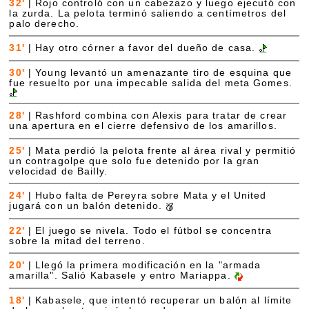
32'
|
Rojo controló con un cabezazo y luego ejecutó con
la zurda. La pelota terminó saliendo a centímetros del
palo derecho.
31'
|
Hay otro córner a favor del dueño de casa.
30'
|
Young levantó un amenazante tiro de esquina que
fue resuelto por una impecable salida del meta Gomes.
28'
|
Rashford combina con Alexis para tratar de crear
una apertura en el cierre defensivo de los amarillos.
25'
|
Mata perdió la pelota frente al área rival y permitió
un contragolpe que solo fue detenido por la gran
velocidad de Bailly.
24'
|
Hubo falta de Pereyra sobre Mata y el United
jugará con un balón detenido.
22'
|
El juego se nivela. Todo el fútbol se concentra
sobre la mitad del terreno.
20'
|
Llegó la primera modificación en la "armada
amarilla". Salió Kabasele y entro Mariappa.
18'
|
Kabasele, que intentó recuperar un balón al límite