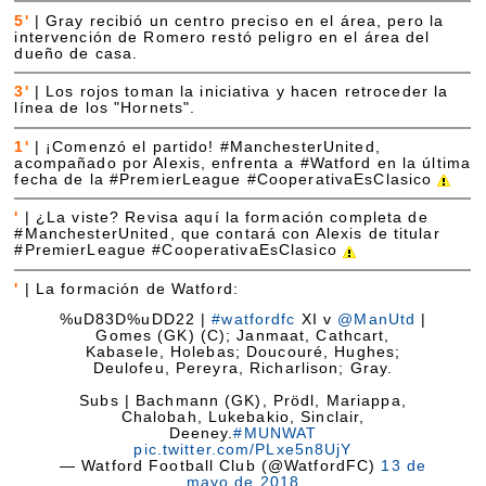
5'
|
Gray recibió un centro preciso en el área, pero la
intervención de Romero restó peligro en el área del
dueño de casa.
3'
|
Los rojos toman la iniciativa y hacen retroceder la
línea de los "Hornets".
1'
|
¡Comenzó el partido! #ManchesterUnited,
acompañado por Alexis, enfrenta a #Watford en la última
fecha de la #PremierLeague #CooperativaEsClasico
'
|
¿La viste? Revisa aquí la formación completa de
#ManchesterUnited, que contará con Alexis de titular
#PremierLeague #CooperativaEsClasico
'
|
La formación de Watford:
%uD83D%uDD22 |
#watfordfc
XI v
@ManUtd
|
Gomes (GK) (C); Janmaat, Cathcart,
Kabasele, Holebas; Doucouré, Hughes;
Deulofeu, Pereyra, Richarlison; Gray.
Subs | Bachmann (GK), Prödl, Mariappa,
Chalobah, Lukebakio, Sinclair,
Deeney.
#MUNWAT
pic.twitter.com/PLxe5n8UjY
— Watford Football Club (@WatfordFC)
13 de
mayo de 2018