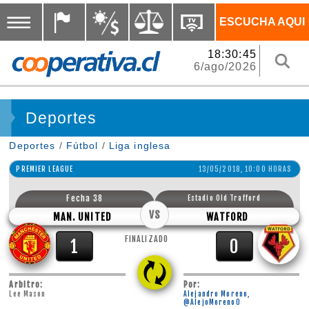
ESCUCHA AQUI
18:30:45
6/ago/2026
Deportes
Deportes
/
Fútbol
/
Liga inglesa
PREMIER LEAGUE
13/05/2018, 10:00 HORAS
Fecha 38
Estadio Old Trafford
VS
MAN. UNITED
WATFORD
FINALIZADO
1
0
Arbitro:
Por:
Lee Mason
Alejandro Moreno,
@AlejoMoreno0