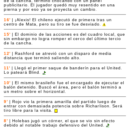
de la cancha, terminó chocando con un panel
publicitario. El jugador quedó muy resentido en una
pierna y por eso ya se proyecta un cambio.
16'
|
¡Alexis! El chileno ejecutó de primera tras un
centro de Mata, pero su tiro se fue desviado.
15'
|
El dominio de las acciones es del cuadro local, que
sin embargo no logra romper el cerco del último tercio
de la cancha.
12'
|
Rashford se atrevió con un disparo de media
distancia que terminó saliendo alto.
11'
|
Llegó el primer saque de banderín para el United.
Lo pateará Blind.
10'
|
El mismo brasileño fue el encargado de ejecutar el
balón detenido. Buscó el área, pero el balón terminó a
un metro sobre el horizontal.
9'
|
Rojo vio la primera amarilla del partido luego de
entrar con demasiada potencia sobre Richarlison. Será
tiro libre para la visita.
8'
|
Holebas jugó un córner, el que se vio sin efecto
debido al notable trabajo defensivo del United.