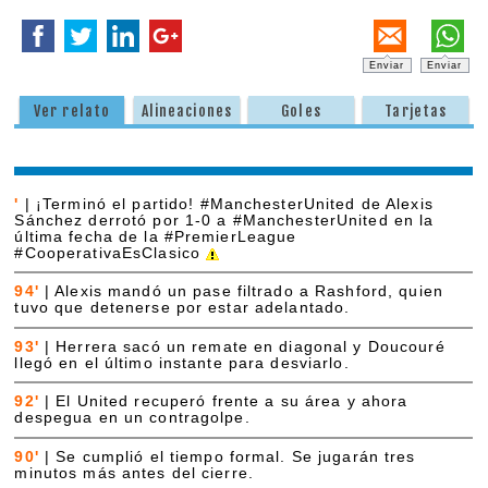
Enviar
Enviar
Ver relato
Alineaciones
Goles
Tarjetas
'
|
¡Terminó el partido! #ManchesterUnited de Alexis
Sánchez derrotó por 1-0 a #ManchesterUnited en la
última fecha de la #PremierLeague
#CooperativaEsClasico
94'
|
Alexis mandó un pase filtrado a Rashford, quien
tuvo que detenerse por estar adelantado.
93'
|
Herrera sacó un remate en diagonal y Doucouré
llegó en el último instante para desviarlo.
92'
|
El United recuperó frente a su área y ahora
despegua en un contragolpe.
90'
|
Se cumplió el tiempo formal. Se jugarán tres
minutos más antes del cierre.