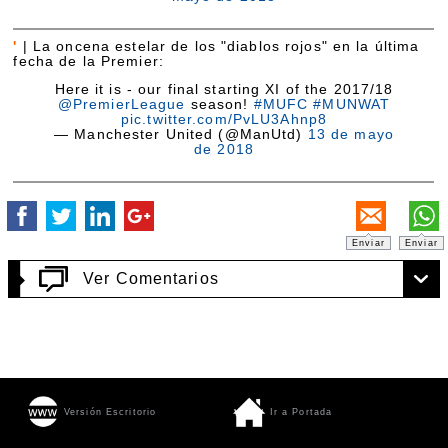
'
|
La oncena estelar de los "diablos rojos" en la última
fecha de la Premier:
Here it is - our final starting XI of the 2017/18
@PremierLeague
season!
#MUFC
#MUNWAT
pic.twitter.com/PvLU3Ahnp8
— Manchester United (@ManUtd)
13 de mayo
de 2018
Enviar
Enviar
Ver Comentarios
Versión Escritorio
Ir a Portada