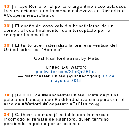
43'
|
¡Tapó Romero! El portero argentino sacó aplausos
tras reaccionar a un tremendo cabezazo de Richarlison
#CooperativaEsClasico
39'
|
El dueño de casa volvió a beneficiarse de un
córner, el que finalmente fue interceptado por la
retaguardia amarilla.
36'
|
El tanto que materializó la primera ventaja del
United sobre los "Hornets":
Goal Rashford assist by Mata
United 1-0 Watford
pic.twitter.com/XFsQrZBRdJ
— Manchester United (@unitedxgoal)
13 de
mayo de 2018
34'
|
¡GOOOL de #ManchesterUnited! Mata dejó una
pelota en bandeja que Rashford clavó sin apuros en el
arco de #Watford #CooperativaEsClasico
34'
|
Cathcart se manejó notable con la marca e
incomodó el remate de Rashford, quien terminó
perdiendo la pelota por un costado.