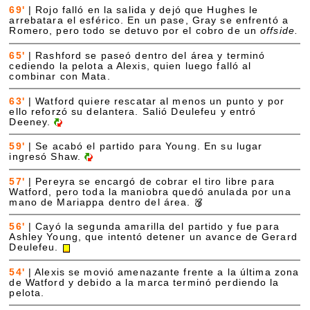
69'
|
Rojo falló en la salida y dejó que Hughes le
arrebatara el esférico. En un pase, Gray se enfrentó a
Romero, pero todo se detuvo por el cobro de un
offside.
65'
|
Rashford se paseó dentro del área y terminó
cediendo la pelota a Alexis, quien luego falló al
combinar con Mata.
63'
|
Watford quiere rescatar al menos un punto y por
ello reforzó su delantera. Salió Deulefeu y entró
Deeney.
59'
|
Se acabó el partido para Young. En su lugar
ingresó Shaw.
57'
|
Pereyra se encargó de cobrar el tiro libre para
Watford, pero toda la maniobra quedó anulada por una
mano de Mariappa dentro del área.
56'
|
Cayó la segunda amarilla del partido y fue para
Ashley Young, que intentó detener un avance de Gerard
Deulefeu.
54'
|
Alexis se movió amenazante frente a la última zona
de Watford y debido a la marca terminó perdiendo la
pelota.