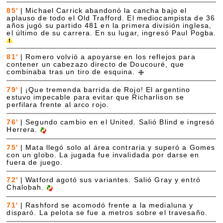
85'
|
Michael Carrick abandonó la cancha bajo el
aplauso de todo el Old Trafford. El mediocampista de 36
años jugó su partido 481 en la primera división inglesa,
el último de su carrera. En su lugar, ingresó Paul Pogba.
81'
|
Romero volvió a apoyarse en los reflejos para
contener un cabezazo directo de Doucouré, que
combinaba tras un tiro de esquina.
79'
|
¡Que tremenda barrida de Rojo! El argentino
estuvo impecable para evitar que Richarlison se
perfilara frente al arco rojo.
76'
|
Segundo cambio en el United. Salió Blind e ingresó
Herrera.
75'
|
Mata llegó solo al área contraria y superó a Gomes
con un globo. La jugada fue invalidada por darse en
fuera de juego.
72'
|
Watford agotó sus variantes. Salió Gray y entró
Chalobah.
71'
|
Rashford se acomodó frente a la medialuna y
disparó. La pelota se fue a metros sobre el travesaño.