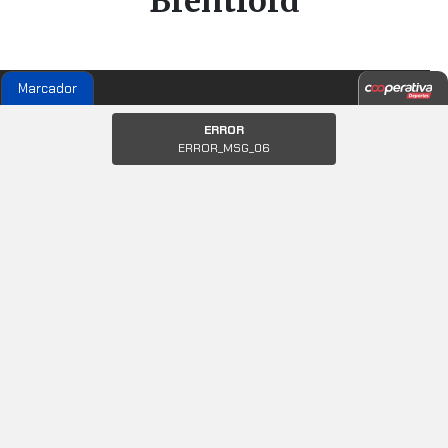
Brentford
Marcador