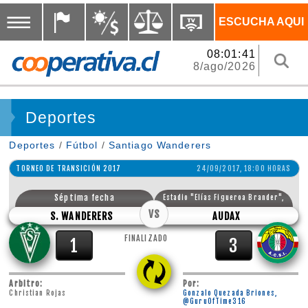
ESCUCHA AQUI
08:01:41
8/ago/2026
Deportes
Deportes
/
Fútbol
/
Santiago Wanderers
TORNEO DE TRANSICIÓN 2017
24/09/2017, 18:00 HORAS
Séptima fecha
Estadio "Elías Figueroa Brander",
VS
Valparaíso
S. WANDERERS
AUDAX
FINALIZADO
1
3
Arbitro:
Por:
Christian Rojas
Gonzalo Quezada Briones,
@GuruOfTime316