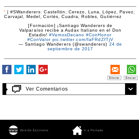
'
|
#SWanderers: Castellón; Cerezo, Luna, López, Pavez;
Carvajal, Medel, Cortés, Cuadra; Robles, Gutiérrez
[Formación] ¡Santiago Wanderers de
Valparaíso recibe a Audax Italiano en el Don
Estadio!
#VamosDecano
#ConHonor
#ConValor
pic.twitter.com/faFRdZfTjV
— Santiago Wanderers (@swanderers)
24 de
septiembre de 2017
Enviar
Enviar
Ver Comentarios
Versión Escritorio
Ir a Portada