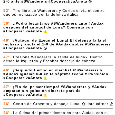
2-0 ante #SWanderers #CooperativaAnota
52'
|
Tiro libre de Wanderers y Cortes envía el centro
que es rechazado por la defensa itálica
50'
|
¿Podrá levantarse #SWanderers ante #Audax
después del autogol de Luna? Comenta con
#CooperativaAnota
48'
|
¡Autogol de Ezequiel Luna! El defensa falla el
rechazo y anota el 1-0 de #Audax sobre #SWanderers
#CooperativaAnota
47'
|
Presiona Wanderers la salida de Audax. Centro
desde la izquierda y Escobar despeja de cabeza
46'
|
¡Segundo tiempo en marcha! #SWanderers y
#Audax igualan 0-0 en la séptima fecha #Transicion
#CooperativaAnota
47'
|
¡Fin del primer tiempo! #SWanderers y #Audax
empatan sin goles en discreto partido
#CooperativaAnota
46'
|
Centro de Crovetto y despeja Luna. Quinto córner
46'
|
La última del primer tiempo es para Audax, con su