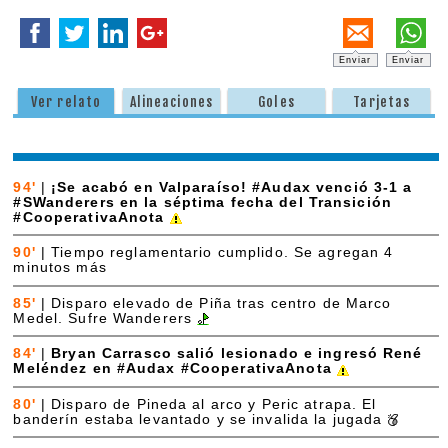
Enviar
Enviar
Ver relato
Alineaciones
Goles
Tarjetas
94'
|
¡Se acabó en Valparaíso! #Audax venció 3-1 a
#SWanderers en la séptima fecha del Transición
#CooperativaAnota
90'
|
Tiempo reglamentario cumplido. Se agregan 4
minutos más
85'
|
Disparo elevado de Piña tras centro de Marco
Medel. Sufre Wanderers
84'
|
Bryan Carrasco salió lesionado e ingresó René
Meléndez en #Audax #CooperativaAnota
80'
|
Disparo de Pineda al arco y Peric atrapa. El
banderín estaba levantado y se invalida la jugada