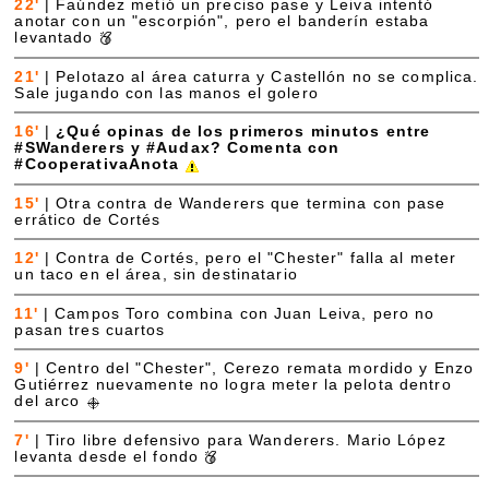
22'
|
Faúndez metió un preciso pase y Leiva intentó
anotar con un "escorpión", pero el banderín estaba
levantado
21'
|
Pelotazo al área caturra y Castellón no se complica.
Sale jugando con las manos el golero
16'
|
¿Qué opinas de los primeros minutos entre
#SWanderers y #Audax? Comenta con
#CooperativaAnota
15'
|
Otra contra de Wanderers que termina con pase
errático de Cortés
12'
|
Contra de Cortés, pero el "Chester" falla al meter
un taco en el área, sin destinatario
11'
|
Campos Toro combina con Juan Leiva, pero no
pasan tres cuartos
9'
|
Centro del "Chester", Cerezo remata mordido y Enzo
Gutiérrez nuevamente no logra meter la pelota dentro
del arco
7'
|
Tiro libre defensivo para Wanderers. Mario López
levanta desde el fondo