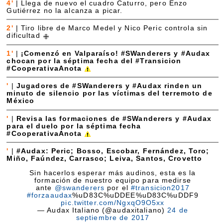
4'
|
Llega de nuevo el cuadro Caturro, pero Enzo
Gutiérrez no la alcanza a picar.
2'
|
Tiro libre de Marco Medel y Nico Peric controla sin
dificultad
1'
|
¡Comenzó en Valparaíso! #SWanderers y #Audax
chocan por la séptima fecha del #Transicion
#CooperativaAnota
'
|
Jugadores de #SWanderers y #Audax rinden un
minuto de silencio por las víctimas del terremoto de
México
'
|
Revisa las formaciones de #SWanderers y #Audax
para el duelo por la séptima fecha
#CooperativaAnota
'
|
#Audax: Peric; Bosso, Escobar, Fernández, Toro;
Miño, Faúndez, Carrasco; Leiva, Santos, Crovetto
Sin hacerlos esperar más audinos, esta es la
formación de nuestro equipo para medirse
ante
@swanderers
por el
#transicion2017
#forzaaudax
%uD83C%uDDEE%uD83C%uDDF9
pic.twitter.com/NgxqO9O5xx
— Audax Italiano (@audaxitaliano)
24 de
septiembre de 2017