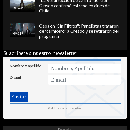
"La Resurrección de Cristo" de Mel
Gibson confirmó estreno en cines de
4762
Chile
Caos en "Sin Filtros": Panelistas trataron
de "carnicero" a Crespo y se retiraron del
4219
programa
Suscríbete a nuestro newsletter
Nombre y apellido
E-mail
Política de Privacidad