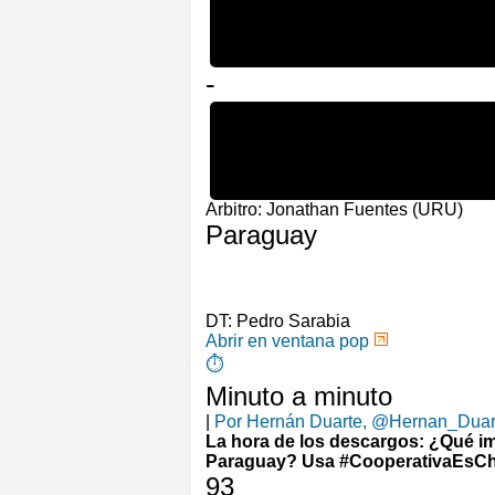
1
-
2
Arbitro: Jonathan Fuentes (URU)
Paraguay
DT:
Pedro Sarabia
Abrir en ventana pop
⏱️
Minuto a minuto
|
Por
Hernán Duarte, @Hernan_Dua
La hora de los descargos: ¿Qué imp
Paraguay? Usa #CooperativaEsCh
93