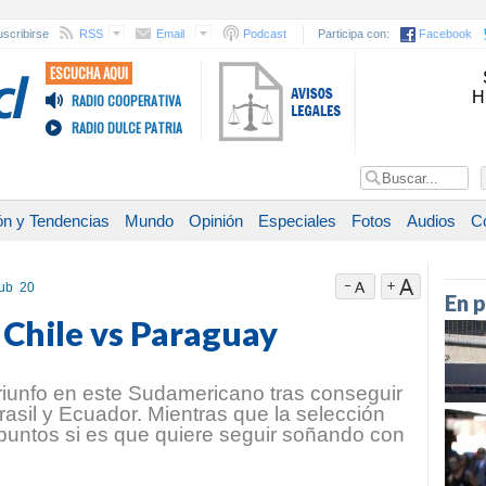
scribirse
RSS
Email
Podcast
Participa con:
Facebook
ESCUCHA AQUI
H
RADIO COOPERATIVA
RADIO DULCE PATRIA
ón y Tendencias
Mundo
Opinión
Especiales
Fotos
Audios
C
ub 20
En 
 Chile vs Paraguay
triunfo en este Sudamericano tras conseguir
asil y Ecuador. Mientras que la selección
 puntos si es que quiere seguir soñando con