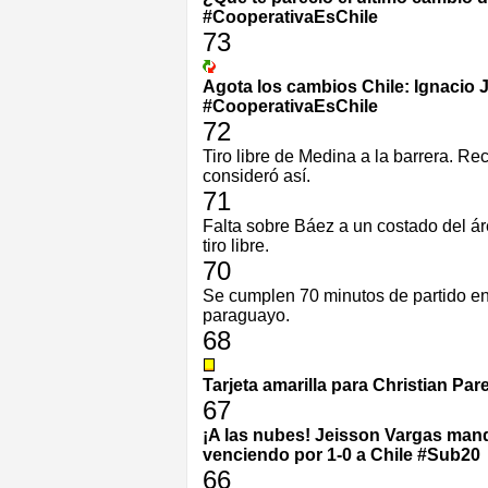
#CooperativaEsChile
73
Agota los cambios Chile: Ignacio J
#CooperativaEsChile
72
Tiro libre de Medina a la barrera. R
consideró así.
71
Falta sobre Báez a un costado del ár
tiro libre.
70
Se cumplen 70 minutos de partido e
paraguayo.
68
Tarjeta amarilla para Christian Pa
67
¡A las nubes! Jeisson Vargas mand
venciendo por 1-0 a Chile #Sub20
66