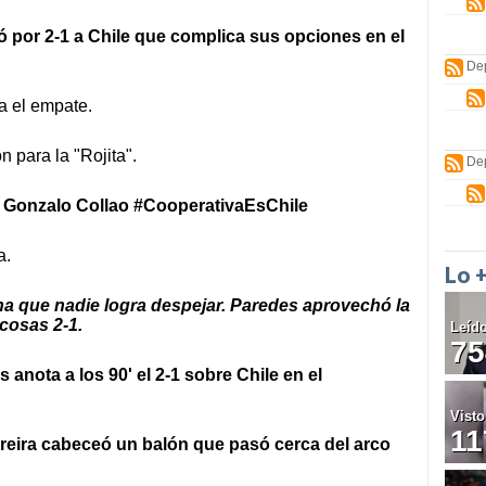
tó por 2-1 a Chile que complica sus opciones en el
De
a el empate.
n para la "Rojita".
De
o Gonzalo Collao #CooperativaEsChile
a.
Lo 
ena que nadie logra despejar. Paredes aprovechó la
 cosas 2-1.
Leíd
75
anota a los 90' el 2-1 sobre Chile en el
Visto
11
reira cabeceó un balón que pasó cerca del arco