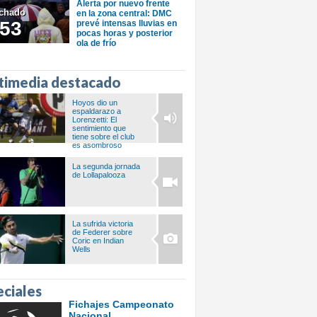
Alerta por nuevo frente
chado
en la zona central: DMC
53
prevé intensas lluvias en
pocas horas y posterior
ola de frío
timedia destacado
Hoyos dio un
espaldarazo a
Lorenzetti: El
sentimiento que
tiene sobre el club
es asombroso
La segunda jornada
de Lollapalooza
La sufrida victoria
de Federer sobre
Coric en Indian
Wells
eciales
Fichajes Campeonato
Nacional