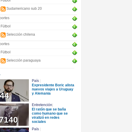
Fútbol
Sudamericano sub 20
portes
Fútbol
Selección chilena
portes
Fútbol
Selección paraguaya
+
País
|
Expresidente Boric alista
o
nuevos viajes a Uruguay
44
y Alemania
Entretención
|
El ratón que se baña
como humano que se
7140
viralizó en redes
sociales
País
|