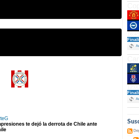
Cop
16:4
Final
Cam
12:0
Final
rteG
Sus
resiones te dejó la derrota de Chile ante
ile
De