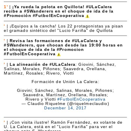
1'
|
¡Ya rueda la pelota en Quillota! #ULaCalera
recibe a #SWanderers en el choque de ida de la
#Promoción #FutbolEnCooperativa
'
|
¡Equipos a la cancha! Los 22 protagonistas ya pisan
el gramado sintético del "Lucio Fariña" de Quillota
'
|
Revisa las formaciones de #ULaCalera y
#SWanderers, que chocan desde las 19:00 horas en
el choque de ida de la #Promocion
#FutbolEnCooperativa
'
|
La alineación de #ULaCalera
: Giovini, Sánchez,
Salinas, Morales, Piñones; Saavedra, Orellana,
Martínez, Rosales; Rivero, Viotti
Formación de Unión La Calera:
Giovini; Sánchez, Salinas, Morales, Piñones;
Saavedra, Martínez, Orellana, Rosales;
Rivero y Viotti
#FutbolEnCooperativa
— Claudio Riquelme (@riquelmeclaudio)
December 14, 2017
'
|
¡Con visita ilustre! Ramón Fernández, ex volante de
U. La Calera, está en el "Lucio Fariña" para ver el