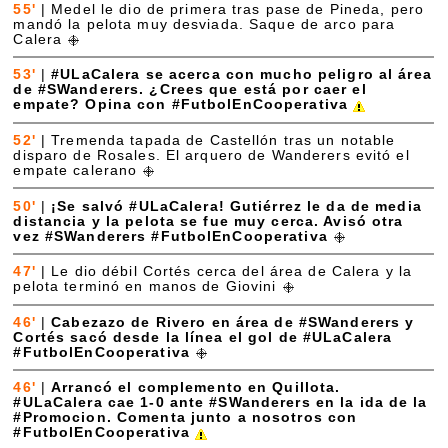
55'
|
Medel le dio de primera tras pase de Pineda, pero
mandó la pelota muy desviada. Saque de arco para
Calera
53'
|
#ULaCalera se acerca con mucho peligro al área
de #SWanderers. ¿Crees que está por caer el
empate? Opina con #FutbolEnCooperativa
52'
|
Tremenda tapada de Castellón tras un notable
disparo de Rosales. El arquero de Wanderers evitó el
empate calerano
50'
|
¡Se salvó #ULaCalera! Gutiérrez le da de media
distancia y la pelota se fue muy cerca. Avisó otra
vez #SWanderers #FutbolEnCooperativa
47'
|
Le dio débil Cortés cerca del área de Calera y la
pelota terminó en manos de Giovini
46'
|
Cabezazo de Rivero en área de #SWanderers y
Cortés sacó desde la línea el gol de #ULaCalera
#FutbolEnCooperativa
46'
|
Arrancó el complemento en Quillota.
#ULaCalera cae 1-0 ante #SWanderers en la ida de la
#Promocion. Comenta junto a nosotros con
#FutbolEnCooperativa