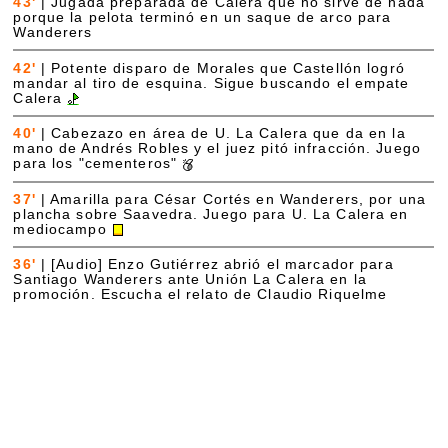
43'
|
Jugada preparada de Calera que no sirve de nada
porque la pelota terminó en un saque de arco para
Wanderers
42'
|
Potente disparo de Morales que Castellón logró
mandar al tiro de esquina. Sigue buscando el empate
Calera
40'
|
Cabezazo en área de U. La Calera que da en la
mano de Andrés Robles y el juez pitó infracción. Juego
para los "cementeros"
37'
|
Amarilla para César Cortés en Wanderers, por una
plancha sobre Saavedra. Juego para U. La Calera en
mediocampo
36'
|
[Audio] Enzo Gutiérrez abrió el marcador para
Santiago Wanderers ante Unión La Calera en la
promoción. Escucha el relato de Claudio Riquelme