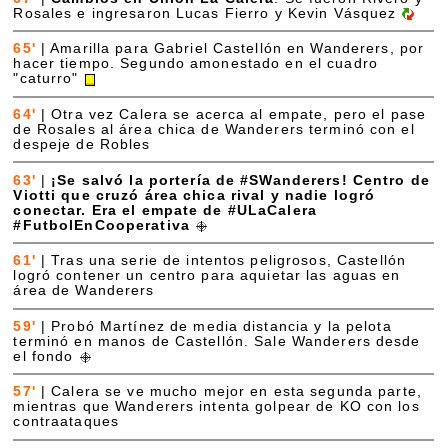
Rosales e ingresaron Lucas Fierro y Kevin Vásquez
65'
|
Amarilla para Gabriel Castellón en Wanderers, por
hacer tiempo. Segundo amonestado en el cuadro
"caturro"
64'
|
Otra vez Calera se acerca al empate, pero el pase
de Rosales al área chica de Wanderers terminó con el
despeje de Robles
63'
|
¡Se salvó la portería de #SWanderers! Centro de
Viotti que cruzó área chica rival y nadie logró
conectar. Era el empate de #ULaCalera
#FutbolEnCooperativa
61'
|
Tras una serie de intentos peligrosos, Castellón
logró contener un centro para aquietar las aguas en
área de Wanderers
59'
|
Probó Martínez de media distancia y la pelota
terminó en manos de Castellón. Sale Wanderers desde
el fondo
57'
|
Calera se ve mucho mejor en esta segunda parte,
mientras que Wanderers intenta golpear de KO con los
contraataques