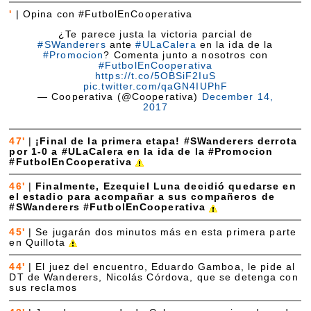
'
|
Opina con #FutbolEnCooperativa
¿Te parece justa la victoria parcial de
#SWanderers
ante
#ULaCalera
en la ida de la
#Promocion
? Comenta junto a nosotros con
#FutbolEnCooperativa
https://t.co/5OBSiF2IuS
pic.twitter.com/qaGN4IUPhF
— Cooperativa (@Cooperativa)
December 14,
2017
47'
|
¡Final de la primera etapa! #SWanderers derrota
por 1-0 a #ULaCalera en la ida de la #Promocion
#FutbolEnCooperativa
46'
|
Finalmente, Ezequiel Luna decidió quedarse en
el estadio para acompañar a sus compañeros de
#SWanderers #FutbolEnCooperativa
45'
|
Se jugarán dos minutos más en esta primera parte
en Quillota
44'
|
El juez del encuentro, Eduardo Gamboa, le pide al
DT de Wanderers, Nicolás Córdova, que se detenga con
sus reclamos