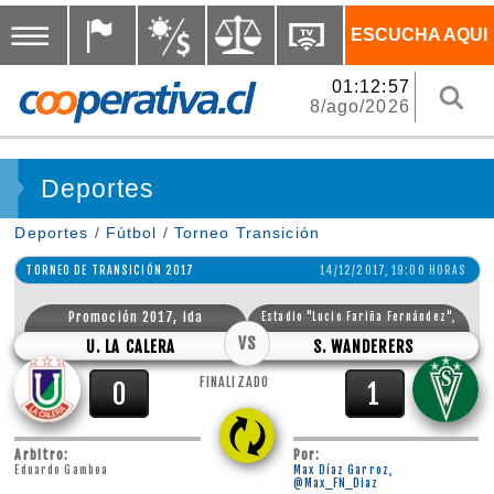
ESCUCHA AQUI
01:12:58
8/ago/2026
Deportes
Deportes
/
Fútbol
/
Torneo Transición
TORNEO DE TRANSICIÓN 2017
14/12/2017, 19:00 HORAS
Promoción 2017, ida
Estadio "Lucio Fariña Fernández",
VS
Quillota.
U. LA CALERA
S. WANDERERS
FINALIZADO
0
1
Arbitro:
Por:
Eduardo Gamboa
Max Díaz Garroz,
@Max_FN_Diaz