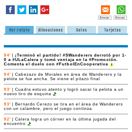
Enviar
Enviar
Ver relato
Alineaciones
Goles
Tarjetas
94'
|
¡Terminó el partido! #SWanderers derrotó por 1-
0 a #ULaCalera y tomó ventaja en la #Promoción.
Comenta el duelo con #FutbolEnCooperativa
94'
|
Cabezazo de Morales en área de Wanderers y la
pelota se fue ancha. Se viene el pitazo final
93'
|
Cuadra estuvo atento y logró sacar la pelota a un
nuevo tiro de esquina
93'
|
Bernardo Cerezo se tira en el área de Wanderers
con un calambre, pero el juego continúa
92'
|
Calera logra un córner en la última jugada del
encuentro