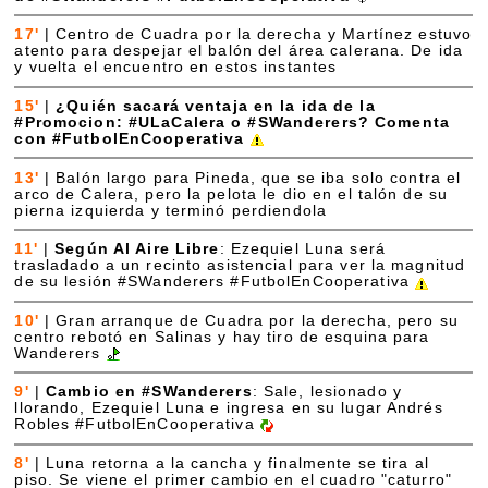
17'
|
Centro de Cuadra por la derecha y Martínez estuvo
atento para despejar el balón del área calerana. De ida
y vuelta el encuentro en estos instantes
15'
|
¿Quién sacará ventaja en la ida de la
#Promocion: #ULaCalera o #SWanderers? Comenta
con #FutbolEnCooperativa
13'
|
Balón largo para Pineda, que se iba solo contra el
arco de Calera, pero la pelota le dio en el talón de su
pierna izquierda y terminó perdiendola
11'
|
Según Al Aire Libre
: Ezequiel Luna será
trasladado a un recinto asistencial para ver la magnitud
de su lesión #SWanderers #FutbolEnCooperativa
10'
|
Gran arranque de Cuadra por la derecha, pero su
centro rebotó en Salinas y hay tiro de esquina para
Wanderers
9'
|
Cambio en #SWanderers
: Sale, lesionado y
llorando, Ezequiel Luna e ingresa en su lugar Andrés
Robles #FutbolEnCooperativa
8'
|
Luna retorna a la cancha y finalmente se tira al
piso. Se viene el primer cambio en el cuadro "caturro"