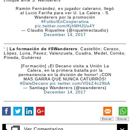
choque ante S. Wanderers
Ramón Fernández, ex jugador calerano, llegó
al Lucio Fariña para ver U. La Calera - S.
Wanderers por la promoción
#FutbolEnCooperativa
pic.twitter.com/KjhMHJUu4Y
— Claudio Riquelme (@riquelmeclaudio)
December 14, 2017
'
|
La formación de #SWanderers
: Castellón; Cerezo,
López, Luna, Pavez; Valenzuela, Cuadra, Medel, Cortés;
Pineda, Gutiérrez
[Formación] ¡El Decano visita a Unión La
Calera, en la primera batalla por la
permanencia en la división de honor! ¡CON
MAS GARRA QUE NUNCA CATURROS!
#DaleDecano
pic.twitter.com/VGkZ4c29bA
— Santiago Wanderers (@swanderers)
December 14, 2017
Enviar
Enviar
Ver Comentarios