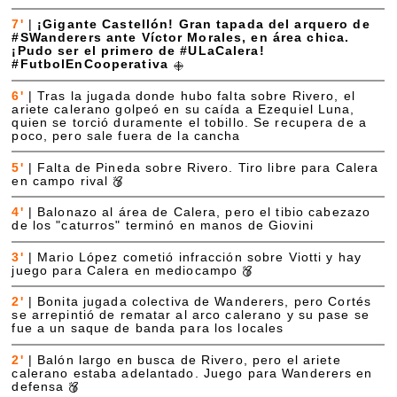
7'
|
¡Gigante Castellón! Gran tapada del arquero de
#SWanderers ante Víctor Morales, en área chica.
¡Pudo ser el primero de #ULaCalera!
#FutbolEnCooperativa
6'
|
Tras la jugada donde hubo falta sobre Rivero, el
ariete calerano golpeó en su caída a Ezequiel Luna,
quien se torció duramente el tobillo. Se recupera de a
poco, pero sale fuera de la cancha
5'
|
Falta de Pineda sobre Rivero. Tiro libre para Calera
en campo rival
4'
|
Balonazo al área de Calera, pero el tibio cabezazo
de los "caturros" terminó en manos de Giovini
3'
|
Mario López cometió infracción sobre Viotti y hay
juego para Calera en mediocampo
2'
|
Bonita jugada colectiva de Wanderers, pero Cortés
se arrepintió de rematar al arco calerano y su pase se
fue a un saque de banda para los locales
2'
|
Balón largo en busca de Rivero, pero el ariete
calerano estaba adelantado. Juego para Wanderers en
defensa