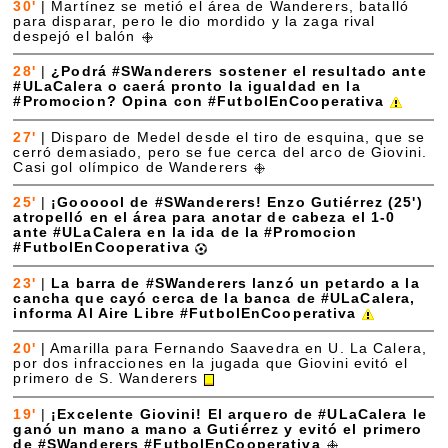
30'
|
Martínez se metió el área de Wanderers, batalló
para disparar, pero le dio mordido y la zaga rival
despejó el balón
28'
|
¿Podrá #SWanderers sostener el resultado ante
#ULaCalera o caerá pronto la igualdad en la
#Promocion? Opina con #FutbolEnCooperativa
27'
|
Disparo de Medel desde el tiro de esquina, que se
cerró demasiado, pero se fue cerca del arco de Giovini.
Casi gol olímpico de Wanderers
25'
|
¡Goooool de #SWanderers! Enzo Gutiérrez (25')
atropelló en el área para anotar de cabeza el 1-0
ante #ULaCalera en la ida de la #Promocion
#FutbolEnCooperativa
23'
|
La barra de #SWanderers lanzó un petardo a la
cancha que cayó cerca de la banca de #ULaCalera,
informa Al Aire Libre #FutbolEnCooperativa
20'
|
Amarilla para Fernando Saavedra en U. La Calera,
por dos infracciones en la jugada que Giovini evitó el
primero de S. Wanderers
19'
|
¡Excelente Giovini! El arquero de #ULaCalera le
ganó un mano a mano a Gutiérrez y evitó el primero
de #SWanderers #FutbolEnCooperativa