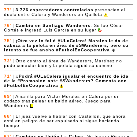
77'
|
3.726 espectadores controlados
presencian el
duelo entre Calera y Wanderers en Quillota
76'
|
Cambio en Santiago Wanderers
: Se fue César
Cortés e ingresó Luis García en su lugar
75'
|
¡Otra vez lo falló #ULaCalera! Morales le da de
cabeza a la pelota en área de #SWanderers, pero su
intento se fue ancho #FutbolEnCooperativa
73'
|
Otro centro al área de Wanderers, Martínez no
pudo conectar bien y la pelota siguió su camino
71'
|
¿Podrá #ULaCalera igualar el encuentro de ida
de la #Promocion ante #SWanderers? Comenta con
#FutbolEnCooperativa
69'
|
Amarilla para Víctor Morales en Calera por un
codazo tras pelear un balón aéreo. Juego para
Wanderers
68'
|
El juez vuelve a hablar con Castellón, que ahora
está en peligro de ser expulsado si sigue haciendo
tiempo
67'
|
Cambios en Unión La Calera
: Se fueron Rivero y