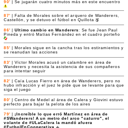
90'
|
Se jugarán cuatro minutos más en este encuentro
87'
|
Falta de Morales sobre el arquero de Wanderers,
Castellón, y se detuvo el fútbol en Quillota
86'
|
Ultimo cambio en Wanderers
: Se fue Jean Paul
Pineda y entró Matías Fernández en el cuadro porteño
85'
|
Morales sigue en la cancha tras los estiramientos y
se reanudan las acciones
83'
|
Víctor Morales acusó un calambre en área de
Wanderers y necesita la asistencia de sus compañeros
para intentar seguir
82'
|
Caía Lucas Fierro en área de Wanderers, pero no
hubo infracción y el juez le pide que se levante para que
siga el juego
80'
|
Centro de Medel al área de Calera y Giovini estuvo
perfecto para bajar la pelota de los aires
79'
|
¡Increíble lo que erró Martínez en área de
#SWanderers! A un metro del arco "caturro", el
volante de #ULaCalera la mandó afuera
#FutbolEnCooperativa