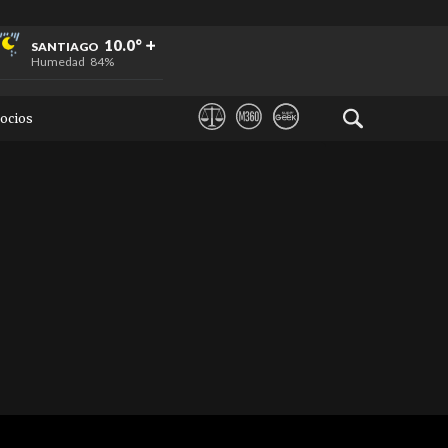
+
+
+
10.0°
SANTIAGO
Humedad
84%
ocios