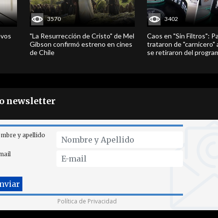
3570
3402
evos
"La Resurrección de Cristo" de Mel
Caos en "Sin Filtros": P
Gibson confirmó estreno en cines
trataron de "carnicero"
de Chile
se retiraron del progra
ro newsletter
mbre y apellido
mail
Política de Privacidad