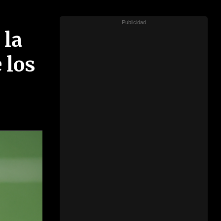
 la
 los