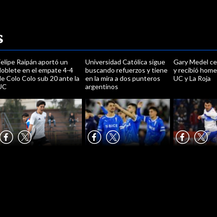
s
elipe Raipán aportó un
Universidad Católica sigue
Gary Medel ce
doblete en el empate 4-4
buscando refuerzos y tiene
y recibió home
e Colo Colo sub 20 ante la
en la mira a dos punteros
UC y La Roja
UC
argentinos