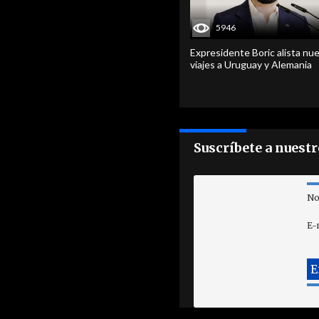
5946
Expresidente Boric alista nu
viajes a Uruguay y Alemania
Suscríbete a nuest
No
E-