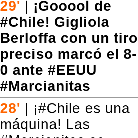
29'
|
¡Gooool de
#Chile! Gigliola
Berloffa con un tiro
preciso marcó el 8-
0 ante #EEUU
#Marcianitas
28'
|
¡#Chile es una
máquina! Las