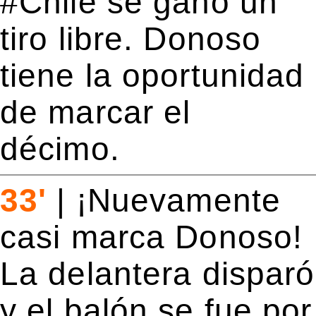
#Chile se ganó un
tiro libre. Donoso
tiene la oportunidad
de marcar el
décimo.
33'
|
¡Nuevamente
casi marca Donoso!
La delantera disparó
y el balón se fue por