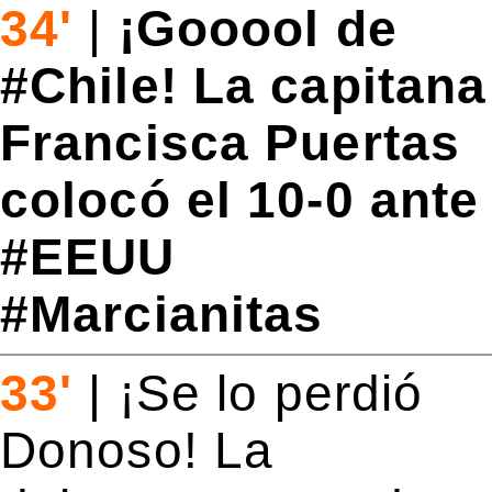
34'
|
¡Gooool de
#Chile! La capitana
Francisca Puertas
colocó el 10-0 ante
#EEUU
#Marcianitas
33'
|
¡Se lo perdió
Donoso! La