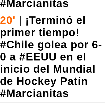
#Marcianitas
20'
|
¡Terminó el
primer tiempo!
#Chile golea por 6-
0 a #EEUU en el
inicio del Mundial
de Hockey Patín
#Marcianitas