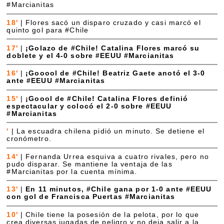
#Marcianitas
18'
|
Flores sacó un disparo cruzado y casi marcó el
quinto gol para #Chile
17'
|
¡Golazo de #Chile! Catalina Flores marcó su
doblete y el 4-0 sobre #EEUU #Marcianitas
16'
|
¡Gooool de #Chile! Beatriz Gaete anotó el 3-0
ante #EEUU #Marcianitas
15'
|
¡Goool de #Chile! Catalina Flores definió
espectacular y colocó el 2-0 sobre #EEUU
#Marcianitas
'
|
La escuadra chilena pidió un minuto. Se detiene el
cronómetro.
14'
|
Fernanda Urrea esquiva a cuatro rivales, pero no
pudo disparar. Se mantiene la ventaja de las
#Marcianitas por la cuenta mínima.
13'
|
En 11 minutos, #Chile gana por 1-0 ante #EEUU
con gol de Francisca Puertas #Marcianitas
10'
|
Chile tiene la posesión de la pelota, por lo que
crea diversas jugadas de peligro y no deja salir a la