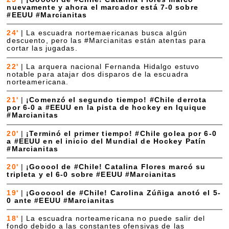
nuevamente y ahora el marcador está 7-0 sobre
#EEUU #Marcianitas
24'
|
La escuadra nortemaericanas busca algún
descuento, pero las #Marcianitas están atentas para
cortar las jugadas.
22'
|
La arquera nacional Fernanda Hidalgo estuvo
notable para atajar dos disparos de la escuadra
norteamericana.
21'
|
¡Comenzó el segundo tiempo! #Chile derrota
por 6-0 a #EEUU en la pista de hockey en Iquique
#Marcianitas
20'
|
¡Terminó el primer tiempo! #Chile golea por 6-0
a #EEUU en el inicio del Mundial de Hockey Patín
#Marcianitas
20'
|
¡Gooool de #Chile! Catalina Flores marcó su
tripleta y el 6-0 sobre #EEUU #Marcianitas
19'
|
¡Goooool de #Chile! Carolina Zúñiga anotó el 5-
0 ante #EEUU #Marcianitas
18'
|
La escuadra norteamericana no puede salir del
fondo debido a las constantes ofensivas de las