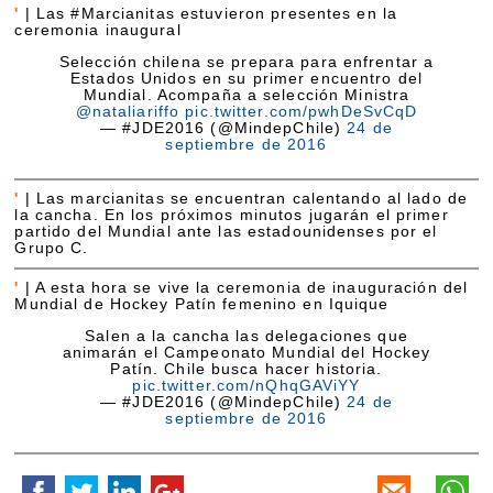
'
|
Las #Marcianitas estuvieron presentes en la
ceremonia inaugural
Selección chilena se prepara para enfrentar a
Estados Unidos en su primer encuentro del
Mundial. Acompaña a selección Ministra
@nataliariffo
pic.twitter.com/pwhDeSvCqD
— #JDE2016 (@MindepChile)
24 de
septiembre de 2016
'
|
Las marcianitas se encuentran calentando al lado de
la cancha. En los próximos minutos jugarán el primer
partido del Mundial ante las estadounidenses por el
Grupo C.
'
|
A esta hora se vive la ceremonia de inauguración del
Mundial de Hockey Patín femenino en Iquique
Salen a la cancha las delegaciones que
animarán el Campeonato Mundial del Hockey
Patín. Chile busca hacer historia.
pic.twitter.com/nQhqGAViYY
— #JDE2016 (@MindepChile)
24 de
septiembre de 2016