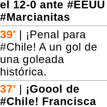
el 12-0 ante #EEUU
#Marcianitas
39'
|
¡Penal para
#Chile! A un gol de
una goleada
histórica.
37'
|
¡Goool de
#Chile! Francisca