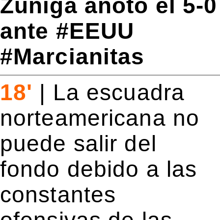
Zúñiga anotó el 5-0
ante #EEUU
#Marcianitas
18'
|
La escuadra
norteamericana no
puede salir del
fondo debido a las
constantes