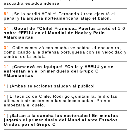
escuadra estadounidense.
8'
|
¡Se lo perdió #Chile! Fernando Urrea ejecutó el
penal y la arquera norteamericana atajó el balón.
5'
|
¡Goool de #Chile! Francisca Puertas anotó el 1-0
sobre #EEUU en el Mundial de Hockey Patín
#Marcianitas
3'
|
Chile comenzó con mucha velocidad el encuentro,
complicando a la defensa portuguesa con su velocidad y
control de la pelota
1'
|
¡Comenzó en Iquique! #Chile y #EEUU ya se
enfrentan en el primer duelo del Grupo C
#Marcianitas
'
|
¡Ambas selecciones saludan al público!
'
|
El técnico de Chile, Rodrigo Quintanilla, le dio las
últimas instrucciones a las seleccionadas. Pronto
empezará el duelo.
'
|
¡Saltan a la cancha las nacionales! En minutos
jugarán el primer duelo del Mundial ante Estados
Unidos por el Grupo C