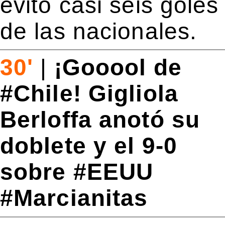
evitó casi seis goles
de las nacionales.
30'
|
¡Gooool de
#Chile! Gigliola
Berloffa anotó su
doblete y el 9-0
sobre #EEUU
#Marcianitas