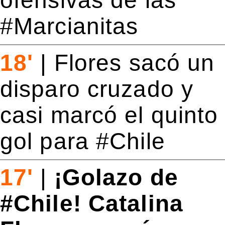
ofensivas de las
#Marcianitas
18'
|
Flores sacó un
disparo cruzado y
casi marcó el quinto
gol para #Chile
17'
|
¡Golazo de
#Chile! Catalina