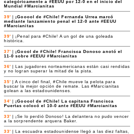
categóricamente a #EEUU por 12-0 en el inicio del
Mundial #Marcianitas
39'
|
¡Gooool de #Chile! Fernanda Urrea marcó
mediante lanzamiento penal el 12-0 ante #EEUU
#Marcianitas
39'
|
¡Penal para #Chile! A un gol de una goleada
histórica.
37'
|
¡Goool de #Chile! Francisca Donoso anotó el
11-0 sobre #EEUU #Marcianitas
36'
|
Las jugadores norteamericanas están casi rendidas
y no logran superar la mitad de la pista.
35'
|
A cinco del final, #Chile mueve la pelota para
buscar la mejor opción de remate. Las #Marcianitas
golean a las estadounidenses.
34'
|
¡Gooool de #Chile! La capitana Francisca
Puertas colocó el 10-0 ante #EEUU #Marcianitas
33'
|
¡Se lo perdió Donoso! La delantera no pudo vencer
a la sorprendente arquera Baker.
33'
|
La escuadra estadounidense llegó a las diez faltas,