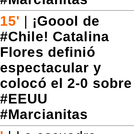
15'
|
¡Goool de
#Chile! Catalina
Flores definió
espectacular y
colocó el 2-0 sobre
#EEUU
#Marcianitas