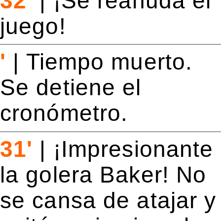
32'
|
¡Se reanuda el
juego!
'
|
Tiempo muerto.
Se detiene el
cronómetro.
31'
|
¡Impresionante
la golera Baker! No
se cansa de atajar y