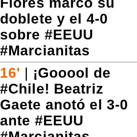
Flores marcó su
doblete y el 4-0
sobre #EEUU
#Marcianitas
16'
|
¡Gooool de
#Chile! Beatriz
Gaete anotó el 3-0
ante #EEUU
#Marcianitas