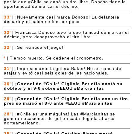
por lo que #Chile se ganó un tiro libre. Donoso tiene la
oportunidad de marcar el décimo.
33'
|
¡Nuevamente casi marca Donoso! La delantera
disparó y el balón se fue por poco.
32'
|
Francisca Donoso tuvo la oportunidad de marcar el
décimo, pero desaprovechó el tiro libre.
32'
|
¡Se reanuda el juego!
'
|
Tiempo muerto. Se detiene el cronómetro.
31'
|
¡Impresionante la golera Baker! No se cansa de
atajar y evitó casi seis goles de las nacionales.
30'
|
¡Gooool de #Chile! Gigliola Berloffa anotó su
doblete y el 9-0 sobre #EEUU #Marcianitas
29'
|
¡Gooool de #Chile! Gigliola Berloffa con un tiro
preciso marcó el 8-0 ante #EEUU #Marcianitas
28'
|
¡#Chile es una máquina! Las #Marcianitas se
generan ocasiones de gol en cada llegada al arco
norteamericano.
25'
|
¡Gooool de #Chile! Catalina Flores marcó