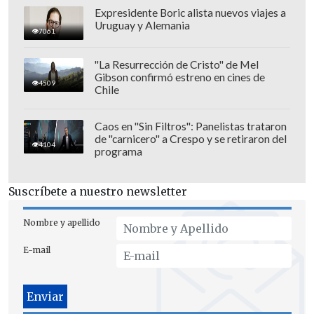
Expresidente Boric alista nuevos viajes a
Uruguay y Alemania
7061
"La Resurrección de Cristo" de Mel
Gibson confirmó estreno en cines de
4509
Chile
Caos en "Sin Filtros": Panelistas trataron
de "carnicero" a Crespo y se retiraron del
La formación probable de Portugal será
4104
programa
con Diogo Costa; Diogo Dalot, Rúben Dias,
Gonçalo Inácio, Nuno Mendes; João
Suscríbete a nuestro newsletter
Neves, Vitinha, Bruno Fernandes;
Bernardo Silva, Cristiano Ronaldo y
Nombre y apellido
Rafael Leão.
E-mail
Croacia, por su lado, fue de menos a
más.
Debutó con una derrota ante