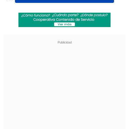
Caledonia, por Oceanía.
Revisa también
Francisco Daza: Estoy contento por el debut,
me sentí cómodo y el equipo me dio mucha
confianza
Coquimbo Unido quiere estirar su hegemonía
en el clásico ante La Serena
Los seleccionados en cuestión se
dividirán en dos llaves.
En cada lado del cuadro, l
os países con
peor ranking de la Federación
Internacional de Fútbol (FIFA) se