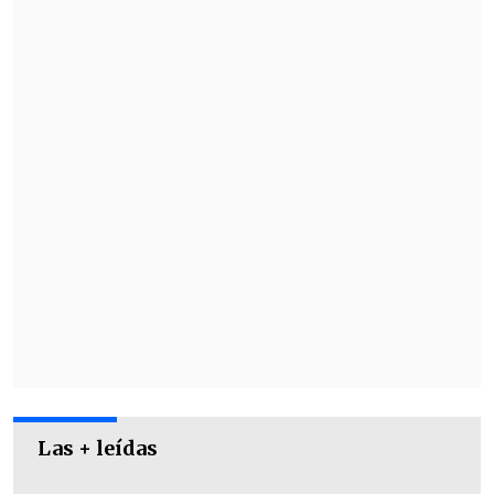
enfrentarán en una semifinal
a partido
único y el ganador avanzará a la
definición
frente al de mejor ubicación
en el escalafón de la FIFA.
Las + leídas