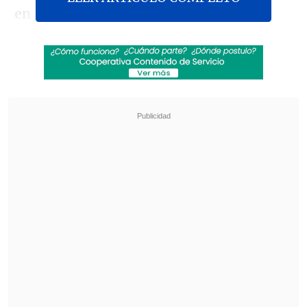
en la gran final del dobles a la dupla
mexicana de
Luz López y Navelly De
Hernández por un ajustado 11-8, 6-11 y
11-10
para quedarse con el inédito título
panamericano.
Revisa también
Ortiz: Ojalá Vozinha pueda competir a la par de
sus compañeros lo más pronto posible
Fernando Ortiz adelantó la visita a Audax: A
muchos no nos gusta ir a jugar allá
A la gran gesta de
Delgado y Pinto se
suma lo hecho por la dupla masculina
compuesta por Sebastián Gallegos y