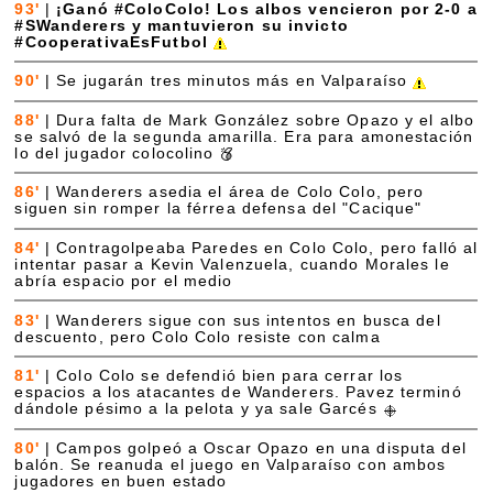
93'
|
¡Ganó #ColoColo! Los albos vencieron por 2-0 a
#SWanderers y mantuvieron su invicto
#CooperativaEsFutbol
90'
|
Se jugarán tres minutos más en Valparaíso
88'
|
Dura falta de Mark González sobre Opazo y el albo
se salvó de la segunda amarilla. Era para amonestación
lo del jugador colocolino
86'
|
Wanderers asedia el área de Colo Colo, pero
siguen sin romper la férrea defensa del "Cacique"
84'
|
Contragolpeaba Paredes en Colo Colo, pero falló al
intentar pasar a Kevin Valenzuela, cuando Morales le
abría espacio por el medio
83'
|
Wanderers sigue con sus intentos en busca del
descuento, pero Colo Colo resiste con calma
81'
|
Colo Colo se defendió bien para cerrar los
espacios a los atacantes de Wanderers. Pavez terminó
dándole pésimo a la pelota y ya sale Garcés
80'
|
Campos golpeó a Oscar Opazo en una disputa del
balón. Se reanuda el juego en Valparaíso con ambos
jugadores en buen estado