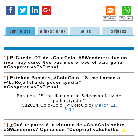
Enviar
Enviar
Ver relato
Alineaciones
Goles
Tarjetas
'
|
P. Guede, DT de #ColoColo: #SWanderers fue un
rival muy duro. Nos pusimos el overol para ganar
#CooperativaEsFutbol
'
|
Esteban Paredes, #ColoColo: "Si me llaman a
@LaRoja feliz de poder ayudar"
#CooperativaEsFutbol
Paredes: "Si me llaman a la Selección feliz de
poder ayudar"
%u2014 Colo-Colo (@ColoColo)
March 11,
2017
'
|
¿Qué te pareció la victoria de #ColoColo sobre
#SWanderers? Opina con #CooperativaEsFutbol