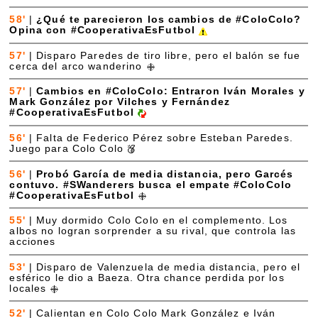
58'
|
¿Qué te parecieron los cambios de #ColoColo?
Opina con #CooperativaEsFutbol
57'
|
Disparo Paredes de tiro libre, pero el balón se fue
cerca del arco wanderino
57'
|
Cambios en #ColoColo: Entraron Iván Morales y
Mark González por Vilches y Fernández
#CooperativaEsFutbol
56'
|
Falta de Federico Pérez sobre Esteban Paredes.
Juego para Colo Colo
56'
|
Probó García de media distancia, pero Garcés
contuvo. #SWanderers busca el empate #ColoColo
#CooperativaEsFutbol
55'
|
Muy dormido Colo Colo en el complemento. Los
albos no logran sorprender a su rival, que controla las
acciones
53'
|
Disparo de Valenzuela de media distancia, pero el
esférico le dio a Baeza. Otra chance perdida por los
locales
52'
|
Calientan en Colo Colo Mark González e Iván