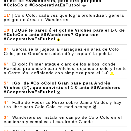
ariete de #SWanderers, pero erró por poco
#ColoColo #CooperativaEsFutbol
11'
|
Colo Colo, cada vez que logra profundizar, genera
peligro en área de Wanderers
10'
|
¿Qué te pareció el gol de Vilches para el 1-0 de
#ColoColo ante #SWanderers? Opina con
#CooperativaEsFutbol
8'
|
García se la jugaba a Parraguez en área de Colo
Colo, pero Garcés se adelantó y capturó la pelota
6'
|
El gol:
Primer ataque claro de los albos, donde
Paredes profundizó para Vilches, dejándolo solo y frente
a Castellón, definiendo con simpleza para el 1-0
5'
|
¡Gol de #ColoColo! Gran pase para Andrés
Vilches (5'), que convirtió el 1-0 ante #SWanderers
#CooperativaEsFutbol
4'
|
Falta de Federico Pérez sobre Jaime Valdés y hay
tiro libre para Colo Colo en mediocampo
3'
|
Wanderers se instala en campo de Colo Colo en el
comienzo y complica al cuadro de Guede