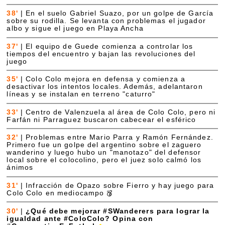
38'
|
En el suelo Gabriel Suazo, por un golpe de García
sobre su rodilla. Se levanta con problemas el jugador
albo y sigue el juego en Playa Ancha
37'
|
El equipo de Guede comienza a controlar los
tiempos del encuentro y bajan las revoluciones del
juego
35'
|
Colo Colo mejora en defensa y comienza a
desactivar los intentos locales. Además, adelantaron
líneas y se instalan en terreno "caturro"
33'
|
Centro de Valenzuela al área de Colo Colo, pero ni
Farfán ni Parraguez buscaron cabecear el esférico
32'
|
Problemas entre Mario Parra y Ramón Fernández.
Primero fue un golpe del argentino sobre el zaguero
wanderino y luego hubo un "manotazo" del defensor
local sobre el colocolino, pero el juez solo calmó los
ánimos
31'
|
Infracción de Opazo sobre Fierro y hay juego para
Colo Colo en mediocampo
30'
|
¿Qué debe mejorar #SWanderers para lograr la
igualdad ante #ColoColo? Opina con