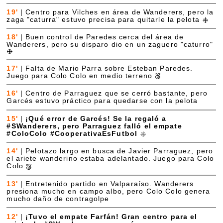
19'
|
Centro para Vilches en área de Wanderers, pero la
zaga "caturra" estuvo precisa para quitarle la pelota
18'
|
Buen control de Paredes cerca del área de
Wanderers, pero su disparo dio en un zaguero "caturro"
17'
|
Falta de Mario Parra sobre Esteban Paredes.
Juego para Colo Colo en medio terreno
16'
|
Centro de Parraguez que se cerró bastante, pero
Garcés estuvo práctico para quedarse con la pelota
15'
|
¡Qué error de Garcés! Se la regaló a
#SWanderers, pero Parraguez falló el empate
#ColoColo #CooperativaEsFutbol
14'
|
Pelotazo largo en busca de Javier Parraguez, pero
el ariete wanderino estaba adelantado. Juego para Colo
Colo
13'
|
Entretenido partido en Valparaíso. Wanderers
presiona mucho en campo albo, pero Colo Colo genera
mucho daño de contragolpe
12'
|
¡Tuvo el empate Farfán! Gran centro para el