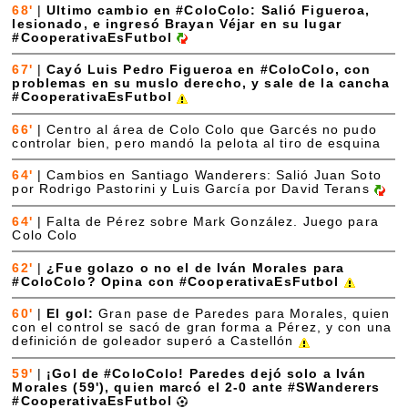
68'
|
Ultimo cambio en #ColoColo: Salió Figueroa,
lesionado, e ingresó Brayan Véjar en su lugar
#CooperativaEsFutbol
67'
|
Cayó Luis Pedro Figueroa en #ColoColo, con
problemas en su muslo derecho, y sale de la cancha
#CooperativaEsFutbol
66'
|
Centro al área de Colo Colo que Garcés no pudo
controlar bien, pero mandó la pelota al tiro de esquina
64'
|
Cambios en Santiago Wanderers: Salió Juan Soto
por Rodrigo Pastorini y Luis García por David Terans
64'
|
Falta de Pérez sobre Mark González. Juego para
Colo Colo
62'
|
¿Fue golazo o no el de Iván Morales para
#ColoColo? Opina con #CooperativaEsFutbol
60'
|
El gol:
Gran pase de Paredes para Morales, quien
con el control se sacó de gran forma a Pérez, y con una
definición de goleador superó a Castellón
59'
|
¡Gol de #ColoColo! Paredes dejó solo a Iván
Morales (59'), quien marcó el 2-0 ante #SWanderers
#CooperativaEsFutbol