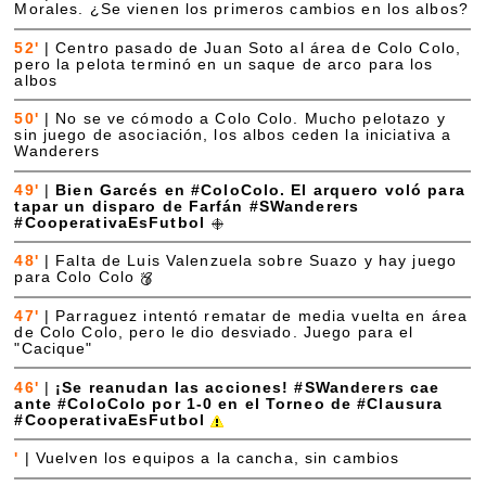
Morales. ¿Se vienen los primeros cambios en los albos?
52'
|
Centro pasado de Juan Soto al área de Colo Colo,
pero la pelota terminó en un saque de arco para los
albos
50'
|
No se ve cómodo a Colo Colo. Mucho pelotazo y
sin juego de asociación, los albos ceden la iniciativa a
Wanderers
49'
|
Bien Garcés en #ColoColo. El arquero voló para
tapar un disparo de Farfán #SWanderers
#CooperativaEsFutbol
48'
|
Falta de Luis Valenzuela sobre Suazo y hay juego
para Colo Colo
47'
|
Parraguez intentó rematar de media vuelta en área
de Colo Colo, pero le dio desviado. Juego para el
"Cacique"
46'
|
¡Se reanudan las acciones! #SWanderers cae
ante #ColoColo por 1-0 en el Torneo de #Clausura
#CooperativaEsFutbol
'
|
Vuelven los equipos a la cancha, sin cambios