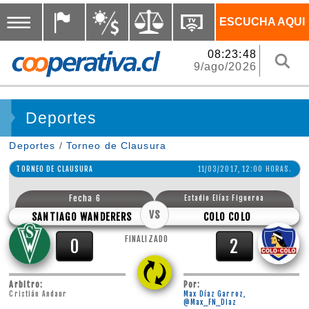
ESCUCHA AQUI
08:23:49
9/ago/2026
Deportes
Deportes
/
Torneo de Clausura
TORNEO DE CLAUSURA
11/03/2017, 12:00 HORAS.
Fecha 6
Estadio Elías Figueroa
VS
SANTIAGO WANDERERS
COLO COLO
FINALIZADO
0
2
Arbitro:
Por:
Cristián Andaur
Max Díaz Garroz,
@Max_FN_Diaz