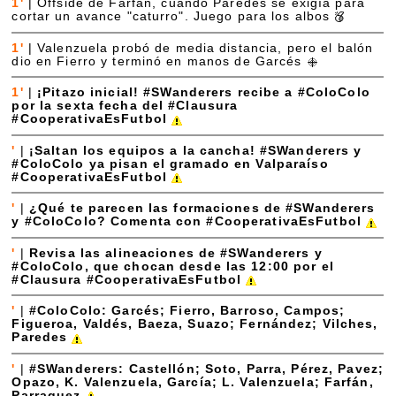
1'
|
Offside de Farfán, cuando Paredes se exigía para
cortar un avance "caturro". Juego para los albos
1'
|
Valenzuela probó de media distancia, pero el balón
dio en Fierro y terminó en manos de Garcés
1'
|
¡Pitazo inicial! #SWanderers recibe a #ColoColo
por la sexta fecha del #Clausura
#CooperativaEsFutbol
'
|
¡Saltan los equipos a la cancha! #SWanderers y
#ColoColo ya pisan el gramado en Valparaíso
#CooperativaEsFutbol
'
|
¿Qué te parecen las formaciones de #SWanderers
y #ColoColo? Comenta con #CooperativaEsFutbol
'
|
Revisa las alineaciones de #SWanderers y
#ColoColo, que chocan desde las 12:00 por el
#Clausura #CooperativaEsFutbol
'
|
#ColoColo: Garcés; Fierro, Barroso, Campos;
Figueroa, Valdés, Baeza, Suazo; Fernández; Vilches,
Paredes
'
|
#SWanderers: Castellón; Soto, Parra, Pérez, Pavez;
Opazo, K. Valenzuela, García; L. Valenzuela; Farfán,
Parraguez