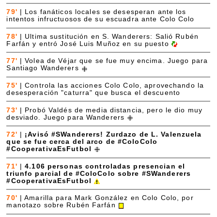
79'
|
Los fanáticos locales se desesperan ante los
intentos infructuosos de su escuadra ante Colo Colo
78'
|
Ultima sustitución en S. Wanderers: Salió Rubén
Farfán y entró José Luis Muñoz en su puesto
77'
|
Volea de Véjar que se fue muy encima. Juego para
Santiago Wanderers
75'
|
Controla las acciones Colo Colo, aprovechando la
desesperación "caturra" que busca el descuento
73'
|
Probó Valdés de media distancia, pero le dio muy
desviado. Juego para Wanderers
72'
|
¡Avisó #SWanderers! Zurdazo de L. Valenzuela
que se fue cerca del arco de #ColoColo
#CooperativaEsFutbol
71'
|
4.106 personas controladas presencian el
triunfo parcial de #ColoColo sobre #SWanderers
#CooperativaEsFutbol
70'
|
Amarilla para Mark González en Colo Colo, por
manotazo sobre Rubén Farfán