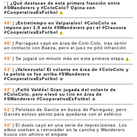
'
|
¿Qué destacas de esta primera fracción entre
#SWanderers y #ColoColo? Opina con
#CooperativaEsFutbol
46'
|
¡Entretiempo en Valparaíso! #ColoColo se
impone por 1-0 ante #SWanderers por el #Clausura
#CooperativaEsFutbol
46'
|
Parraguez cayó en área de Colo Colo, tras sentir
un contacto con Baeza, pero el juez no pitó infracción
45'
|
Se jugará un minuto más en esta primera etapa
43'
|
¡Valenzuela! El volante en área de #ColoColo y
la pelota se fue arriba #SWanderers
#CooperativaEsFutbol
42'
|
¡Falló Valdés! Gran jugada del volante de
#ColoColo, pero elevó su tiro en área de
#SWanderers #CooperativaEsFutbol
41'
|
Pelotazo de García en busca de Parraguez, pero
Garcés estuvo atento para quedarse con el esférico
40'
|
El duelo cayó en una serie de imprecisiones. Los
albos vuelven a retroceder en la cancha y Wanderers
busca con ahínco el empate