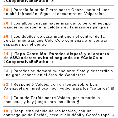
#CooperativaEsFutbol
30'
|
Parecía falta de Fierro sobre Opazo, pero el juez
no pitó infracción. Sigue el encuentro en Valparaíso
28'
|
Los albos buscan hacer más daño, pero el equipo
wanderino sostiene la pelota y evita mayores peligros
26'
|
Los dueños de casa mantienen el control de la
pelota, mientras que Colo Colo comienza a encontrar
espacios por el centro
24'
|
¡Tapó Castellón! Paredes disparó y el arquero
de #SWanderers evitó el segundo de #ColoColo
#CooperativaEsFutbol
23'
|
Paredes se demoró mucho ante Soto y desperdició
una gran chance en el área de Wanderers
22'
|
Respondió Valdés, con un toque sobre Luis
Valenzuela en mediocampo. Fútbol para los "caturros"
21'
|
Falta de Farfán sobre Valdés, por tomarle la
camiseta, y hay juego para los albos
19'
|
Respuesta rápida de los locales, con un
contragolpe de Farfán, pero le dio débil y Garcés tapó