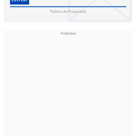
Love cats
Política de Privacidad
Close to me
Lovesong
Lullaby
In bewtween days
Hot, hot, hot