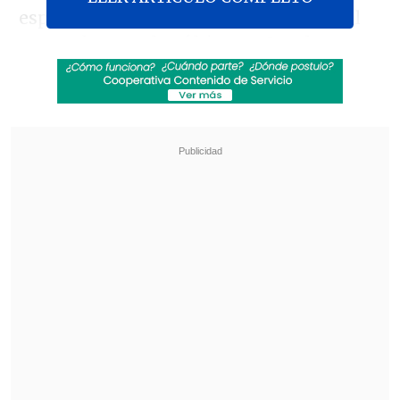
especulación que ha girado en torno al
grupo durante los últimos años, la
concreción de este anhelo desató las
pasiones de sus seguidores. Y los que no
lo son tanto, ya que a estas alturas
cualquier persona que tenga alguna
orientación en la música popular conoce
y disfruta al menos parte de su material.
Revisa también
Revelan video clave sobre el accidente de
José Antonio Neme en Las Condes
"Heated Rivalry" suma a dos nuevos
protagonistas: cuándo se estrena su segunda
temporada