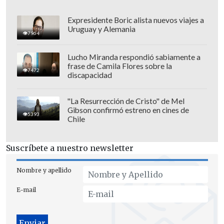
Expresidente Boric alista nuevos viajes a
Uruguay y Alemania
7964
Lucho Miranda respondió sabiamente a
frase de Camila Flores sobre la
7472
discapacidad
"La Resurrección de Cristo" de Mel
Gibson confirmó estreno en cines de
Boys don't cry
5393
Chile
Friday I'm in love
Suscríbete a nuestro newsletter
Nombre y apellido
Why can't I be you
E-mail
Just like heaven