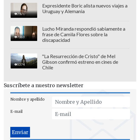
Expresidente Boric alista nuevos viajes a
Uruguay y Alemania
7921
Lucho Miranda respondió sabiamente a
frase de Camila Flores sobre la
7363
discapacidad
Al ser consultada de si había préstamos
de dinero entre medio, Raquel destapó
"La Resurrección de Cristo" de Mel
Gibson confirmó estreno en cines de
una millonaria deuda de parte de la
5374
Chile
figura televiva. "Sí. Y curiosamente, mi
primo, dos semanas antes, vino a Talca a
Suscríbete a nuestro newsletter
ver a mi tía, a su mamá y a su abuela.
Hizo videollamada con Kaminski. Y ahí
Nombre y apellido
le dice:
'¡Pucha hermano! ¿Y cuándo me
E-mail
vai (sic) a pagar?'. Desconozco los
millones
".
Kaminski confirma deuda con el