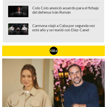
estuvo siempre preocupado por mí",
Colo Colo anunció acuerdo para el fichaje
aseguró, revelando que en su última
del defensa Iván Román
conversación, habían acordado reunirse
la semana siguiente.
Carmona viajó a Cuba por segunda vez
este año y se reunió con Díaz-Canel
Respecto a
Wilson Verdugo
, presunto
autor intelectual del delito, el animador
dijo: "Yo lo conocí por otro lado. Después
yo me enteré que ellos eran amigos (...)
Felipe siempre habló bien de Wilson".