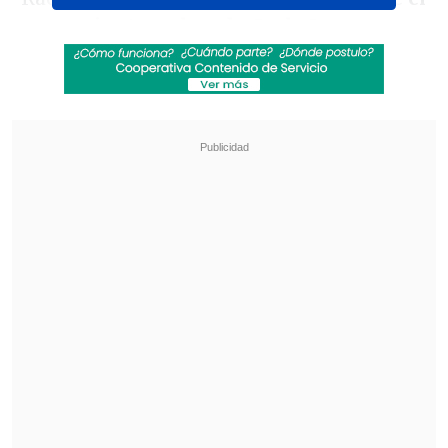
comerciante y el ex de Carla Jara eran
amigos
, e incluso conversaron el día de
su fallecimiento.
Revisa también
Revelan video clave sobre el accidente de
José Antonio Neme en Las Condes
"Heated Rivalry" suma a dos nuevos
protagonistas: cuándo se estrena su segunda
temporada
"Efectivamente, (José) Felipe llamaba a
Kaminski muchas veces. Eran muy
amigos. Siempre se juntaban.
Hacían
negocios juntos, pero también creo que