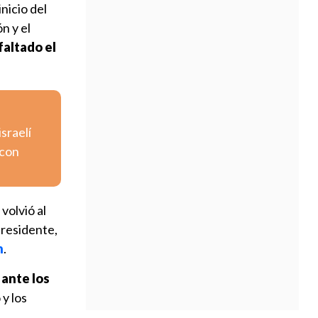
nicio del
n y el
faltado el
israelí
 con
volvió al
presidente,
n
.
 ante los
 y los