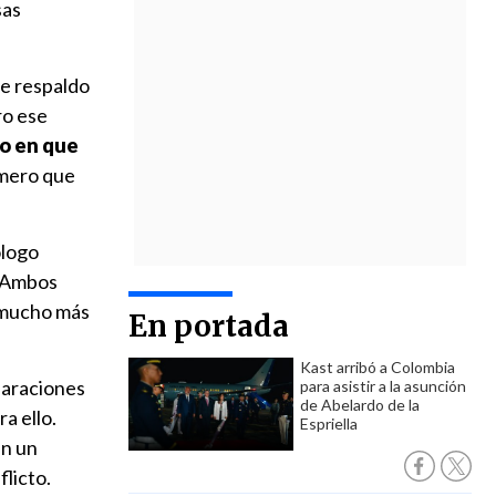
sas
de respaldo
ro ese
do en que
imero que
ólogo
 Ambos
n mucho más
En portada
Kast arribó a Colombia
claraciones
para asistir a la asunción
de Abelardo de la
a ello.
Espriella
en un
flicto.