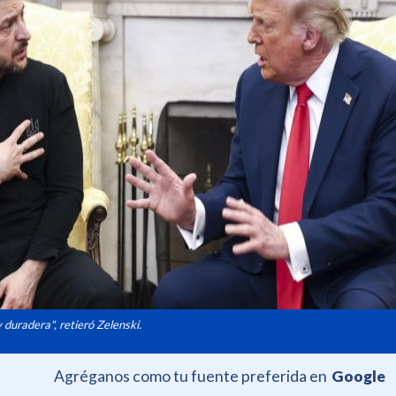
 duradera", retieró Zelenski.
Agréganos como tu fuente preferida en
Google