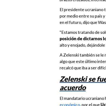
El presidente ucraniano 
por medio entre su país y
en el futuro, dijo que Was
"Estamos tratando de solu
posición de dictarnos l
alto y enojado, dejándole
A Zelenski también se le
algo que este último inte
recalcó que iba a ser difí
Zelenski se fue
acuerdo
El mandatario ucraniano 
económico
, por el que
Uc