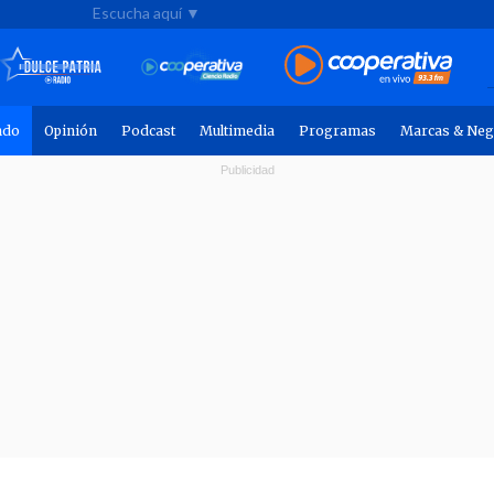
Escucha aquí ▼
ndo
Opinión
Podcast
Multimedia
Programas
Marcas & Neg