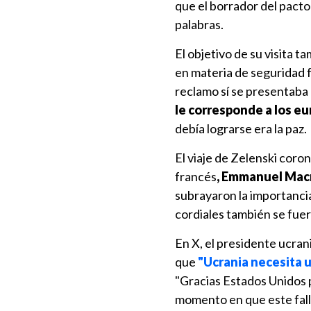
que el borrador del pacto
palabras.
El objetivo de su visita 
en materia de seguridad f
reclamo sí se presentaba
le corresponde a los e
debía lograrse era la paz.
El viaje de Zelenski coro
francés
, Emmanuel Mac
subrayaron la importanci
cordiales también se fuer
En X, el presidente ucran
que
"Ucrania necesita u
"Gracias Estados Unidos po
momento en que este falli