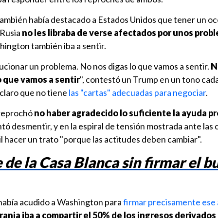
también había destacado a Estados Unidos que tener un o
 Rusia
no les libraba de verse afectados por unos prob
hington también iba a sentir.
cionar un problema. No nos digas lo que vamos a sentir.
N
o que vamos a sentir
", contestó un Trump en un tono cad
 claro que no tiene
las "cartas" adecuadas para negociar
.
 reprochó
no haber agradecido lo suficiente la ayuda p
ntó desmentir, y en la espiral de tensión mostrada ante las 
cil hacer un trato "porque las actitudes deben cambiar".
 de la Casa Blanca sin firmar el b
había acudido a Washington para
firmar precisamente ese
rania iba a compartir el 50% de los ingresos derivados 