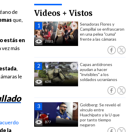
Videos + Vistos
céano de
lemas
que,
Senadoras Flores y
Campillai se enfrascaron
en una pelea "cuma"
frente a las cámaras
o estás en
2021
a vez más
Capas antidrones
restada
,
ayudan a hacer
"invisibles" a los
cámaras le
soldados ucranianos
638
ullado
Goldberg: Se reveló el
vínculo entre
Huachipato y la U que
por tanto tiempo
 acuerdo
377
negaron
de la