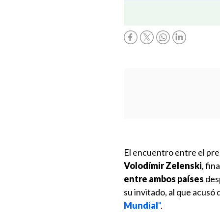
El encuentro entre el pr
Volodímir Zelenski
, fin
entre ambos países
desp
su invitado, al que acusó
Mundial
"
.