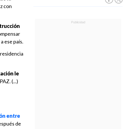
az con
strucción
compensar
a ese país.
Presidencia
ación le
AZ. (...)
ión entre
después de