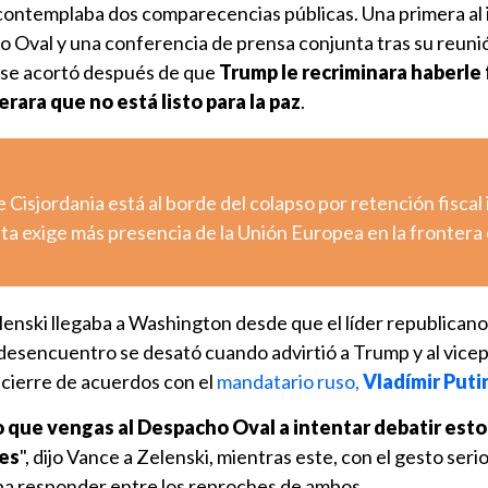
 contemplaba dos comparecencias públicas. Una primera al i
 Oval y una conferencia de prensa conjunta tras su reunió
 se acortó después de que
Trump le recriminara haberle 
erara que no está listo para la paz
.
e Cisjordania está al borde del colapso por retención fiscal 
uta exige más presencia de la Unión Europea en la frontera
lenski llegaba a Washington desde que el líder republicano 
 desencuentro se desató cuando advirtió a Trump y al vice
l cierre de acuerdos con el
mandatario ruso,
Vladímir Puti
o que vengas al Despacho Oval a intentar debatir esto
es
", dijo Vance a Zelenski, mientras este, con el gesto serio
ba responder entre los reproches de ambos.