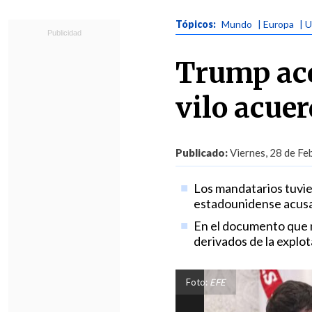
Tópicos:
Mundo
| Europa
| 
Trump aco
vilo acue
Publicado:
Viernes, 28 de Fe
Los mandatarios tuvie
estadounidense acusan
En el documento que n
derivados de la explot
Foto:
EFE