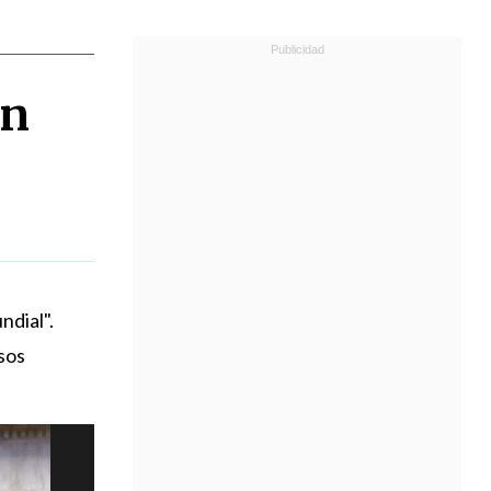
en
ndial".
sos