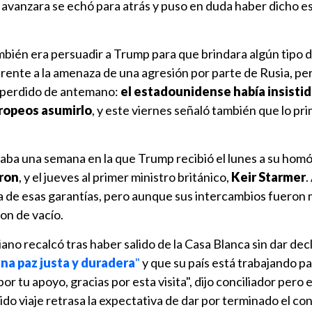
 avanzara se echó para atrás y puso en duda haber dicho e
también era persuadir a Trump para que brindara algún tipo 
rente a la amenaza de una agresión por parte de Rusia, pe
 perdido de antemano:
el estadounidense había insisti
uropeos asumirlo
, y este viernes señaló también que lo pr
naba una semana en la que Trump recibió el lunes a su hom
ron
, y el jueves al primer ministro británico,
Keir Starmer
.
a de esas garantías, pero aunque sus intercambios fuero
on de vacío.
iano recalcó tras haber salido de la Casa Blanca sin dar de
na paz justa y duradera
"
y que su país está trabajando par
r tu apoyo, gracias por esta visita", dijo conciliador pero 
do viaje retrasa la expectativa de dar por terminado el con