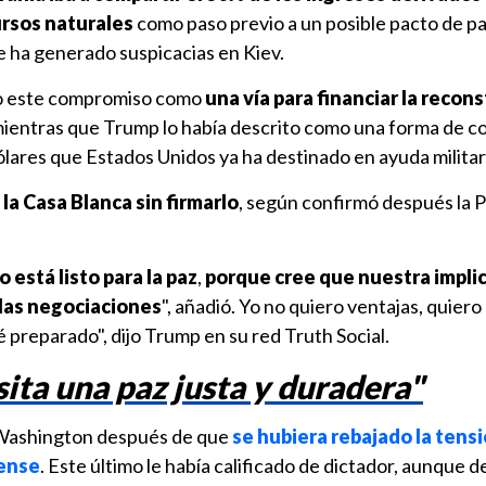
ursos naturales
como paso previo a un posible pacto de p
 ha generado suspicacias en Kiev.
do este compromiso como
una vía para financiar la recon
mientras que Trump lo había descrito como una forma de 
dólares que Estados Unidos ya ha destinado en ayuda militar 
la Casa Blanca sin firmarlo
, según confirmó después la 
está listo para la paz
,
porque cree que nuestra implic
 las negociaciones
", añadió. Yo no quiero ventajas, quiero P
preparado", dijo Trump en su red Truth Social.
ita una paz justa y duradera"
a Washington después de que
se hubiera rebajado la tens
dense
. Este último le había calificado de dictador, aunque 