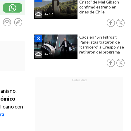
Cristo" de Mel Gibson
confirmó estreno en
cines de Chile
4719
Caos en "Sin Filtros":
Panelistas trataron de
"carnicero" a Crespo y se
retiraron del programa
4211
raniano,
nómico
licano con
ra