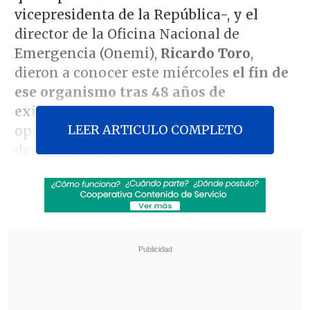
vicepresidenta de la República-, y el
director de la Oficina Nacional de
Emergencia (Onemi),
Ricardo Toro
,
dieron a conocer este miércoles
el fin de
ese organismo tras 48 años de
existencia
, en cuyo lugar comenzará a
LEER ARTICULO COMPLETO
operar una nueva institucionalidad
denominada
Servicio Nacional de
Prevención y Respuesta ante Desastres
(Senapred).
De acuerdo a lo establecido por un
decreto firmado el 5 de agosto por el
Presidente
Gabriel Boric
y
publicado
hace cinco días en el
Diario Oficial
, el
Senapred entrará en funcionamiento el