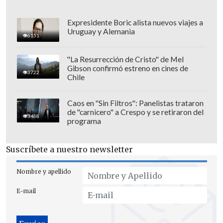
Expresidente Boric alista nuevos viajes a
Uruguay y Alemania
6151
Diego Muñoz
, profesor de la Facultad de
"La Resurrección de Cristo" de Mel
Gibson confirmó estreno en cines de
Derecho de la Universidad del Desarrollo,
3722
Chile
señaló que, según el Artículo 125 del
Código Penal, "
los jueces son
Caos en "Sin Filtros": Panelistas trataron
de "carnicero" a Crespo y se retiraron del
responsables de sus decisiones"
, lo que
3488
programa
complica la defensa de la magistrada.
"Por tanto, en ese caso, es importante
Suscríbete a nuestro newsletter
tener en consideración que lo que haya
resuelto el tribunal no podría culpar a
Nombre y apellido
otros si las cosas pudieran salir mal
E-mail
como ocurrieron", indicó el docente.
"La jueza (Rodríguez) se defiende, en este