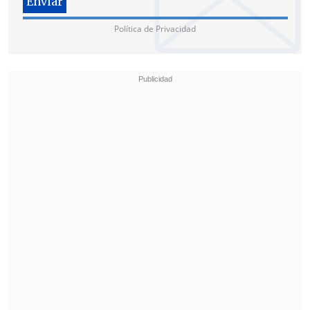
caso, culpando a Gendarmería. Es parte
Política de Privacidad
de lo que ella plantea, indicando que
ellos debieron haber hecho un análisis
quizás más de fondo, comparar los
documentos, y llamar al tribunal si
tenían dudas, indicando -o no- más bien
de que podría tratarse de un error esa
orden de libertad", explicó.
Por su parte, los
siete funcionarios de
Gendarmería
podrían enfrentar
formalizaciones por su eventual rol en la
liberación.
"Preocupación" de Asociación de
Gendarmes