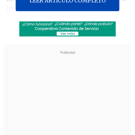
LEER ARTICULO COMPLETO
jueza
Irene Rodríguez,
siete
funcionarios de Gendarmería y una
funcionaria del tribunal.
Revisa también
Estallido social: Gobierno confirmó que
"pronto" resolverá las solicitudes de indulto
Corte ratificó destitución de enfermera que
viajó al extranjero durante licencia por hijo
gravemente enfermo
Rodríguez está siendo investigada por el
delito de
prevaricación culposa
, y
ya
declaró ante la Fiscalía en calidad de
imputada
.