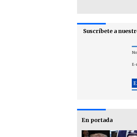
Suscríbete a nuest
No
E-
En portada