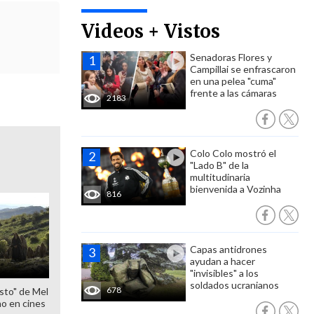
Videos + Vistos
Senadoras Flores y
Campillai se enfrascaron
en una pelea "cuma"
frente a las cámaras
2183
Colo Colo mostró el
"Lado B" de la
multitudinaria
bienvenida a Vozinha
816
Capas antidrones
ayudan a hacer
"invisibles" a los
soldados ucranianos
678
sto" de Mel
o en cines