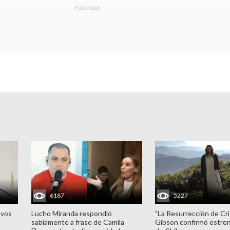
6187
5227
evos
Lucho Miranda respondió
"La Resurrección de Cri
sabiamente a frase de Camila
Gibson confirmó estren