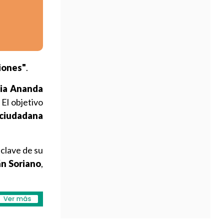
iones"
.
cia Ananda
El objetivo
 ciudadana
 clave de su
án Soriano
,