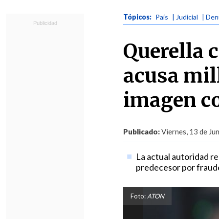
Tópicos:
País
| Judicial
| Den
Querella 
acusa mil
imagen co
Publicado:
Viernes, 13 de Ju
La actual autoridad re
predecesor por fraude
Foto:
ATON