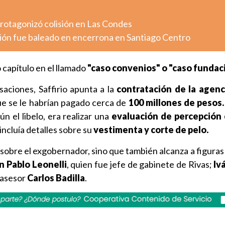
otagonizó colisión en Las Condes
ión fue baleado en encerrona en Santiago Centro
 capítulo en el llamado
"caso convenios" o "caso fundac
saciones, Saffirio apunta a la
contratación de la agen
que se le habrían pagado cerca de
100 millones de pesos.
n el libelo, era realizar una
evaluación de percepción
 incluía detalles sobre su
vestimenta y corte de pelo.
 sobre el exgobernador, sino que también alcanza a figuras
n Pablo Leonelli
, quien fue jefe de gabinete de Rivas;
Iv
xasesor
Carlos Badilla
.