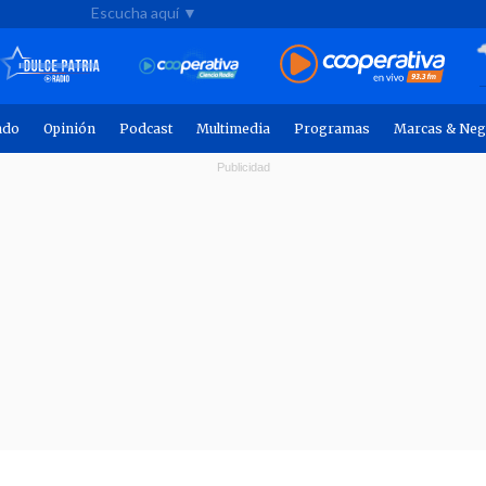
Escucha aquí ▼
ndo
Opinión
Podcast
Multimedia
Programas
Marcas & Neg