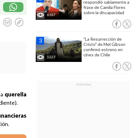
respondió sabiamente a
frase de Camila Flores
sobre la discapacidad
6187
"La Resurrección de
Cristo" de Mel Gibson
confirmó estreno en
cines de Chile
5227
na
querella
iente).
financieras
ión.