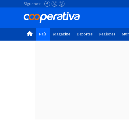
Síguenos:
País
Magazine
Deportes
Regiones
Mu