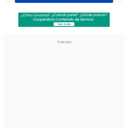
Revisa también
Niña de 11 años murió por hantavirus en
Rengo
Con más de 5.000 efectivos: Arrau lanzó
operativo nacional de fiscalización y control
migratorio
Estos son los RUT ganadores
hasta ahora
Jueves 5 de diciembre
4.694.689 -
6.341.436 - San Fernando.
26.037.209 -