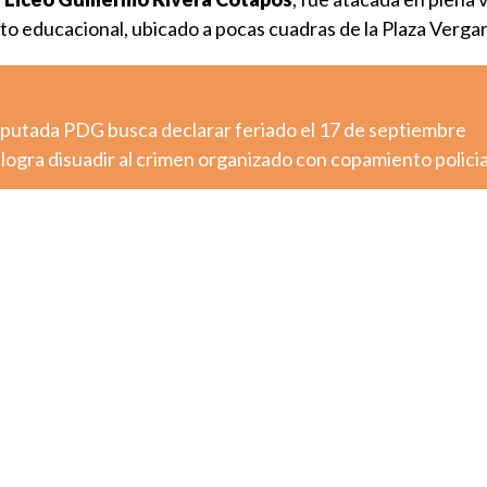
to educacional, ubicado a pocas cuadras de la Plaza Vergar
diputada PDG busca declarar feriado el 17 de septiembre
logra disuadir al crimen organizado con copamiento policia