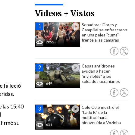
Videos + Vistos
Senadoras Flores y
Campillai se enfrascaron
en una pelea "cuma"
frente a las cámaras
2055
Capas antidrones
ayudan a hacer
"invisibles" a los
soldados ucranianos
649
e falleció
eridas.
e las 15:40
Colo Colo mostró el
"Lado B" de la
l
multitudinaria
nfirmó su
bienvenida a Vozinha
631