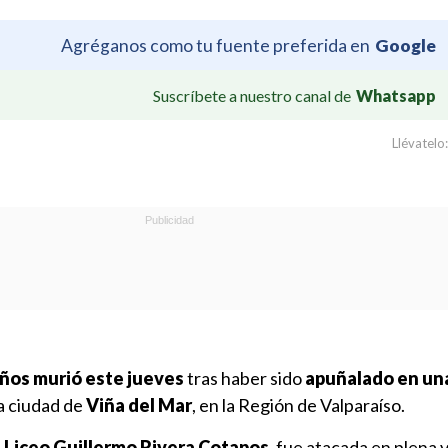
Agréganos como tu fuente preferida en
Google
Suscríbete a nuestro canal de
Whatsapp
Llévatelo:
ños murió este jueves
tras haber sido
apuñalado en una
la ciudad de
Viña del Mar
, en la Región de Valparaíso.
l
Liceo Guillermo Rivera Cotapos
, fue atacada en plena v