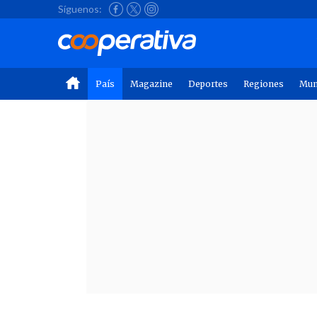
Síguenos:
País
Magazine
Deportes
Regiones
Mu