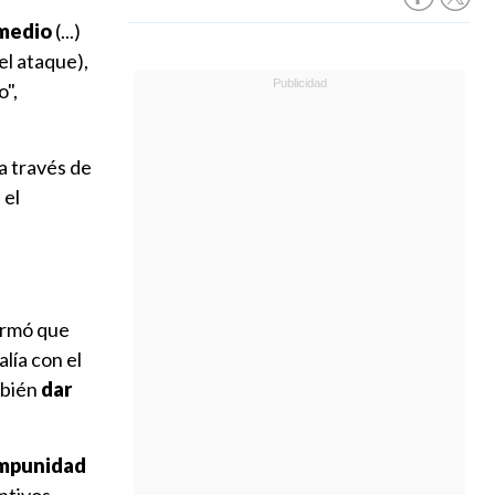
medio
(...)
el ataque),
o",
a través de
 el
formó que
alía con el
mbién
dar
 impunidad