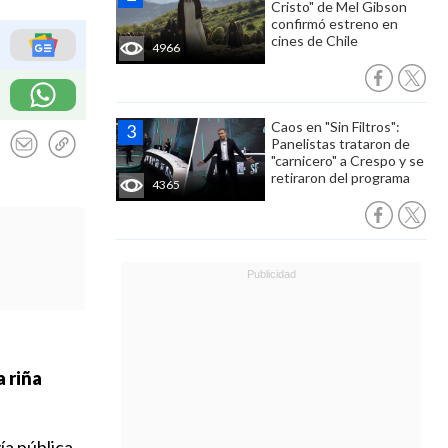
Cristo" de Mel Gibson
confirmó estreno en
cines de Chile
4966
Caos en "Sin Filtros":
Panelistas trataron de
"carnicero" a Crespo y se
retiraron del programa
4365
 riña
ía pública