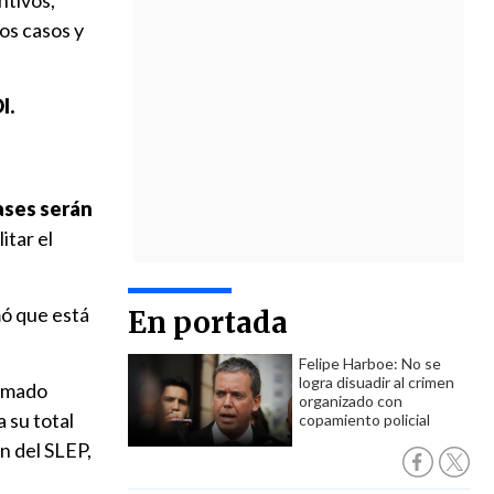
ntivos,
os casos y
I.
ases serán
itar el
ó que está
En portada
Felipe Harboe: No se
logra disuadir al crimen
tomado
organizado con
 su total
copamiento policial
n del SLEP,