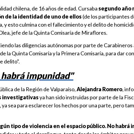
nalidad chilena, de 16 años de edad. Cursaba
segundo año 
n de la identidad de uno de ellos
(de los participantes d
 y esto culmina con el fallecimiento y el delito de homicidi
lea, jefe de la Quinta Comisaría de Miraflores.
iendo las diligencias autónomas por parte de Carabineros 
 de la Quinta Comisaría y la Primera Comisaría, para dar con
 delito".
 habrá impunidad"
blica de la Región de Valparaíso,
Alejandra Romero
, in
s investigativas
ya han sido instruidas por parte de la Fisc
o, ya sea para esclarecer los hechos por una parte, pero ta
gún tipo de violencia en el espacio público. No habrá