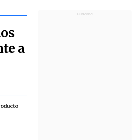
ños
te a
producto