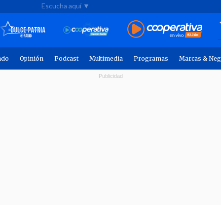
Escucha aquí ▼
ndo
Opinión
Podcast
Multimedia
Programas
Marcas & Neg