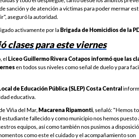
edidas y todo el despliegue, tanto desde los ámbitos preve
de sanción y de atención a víctimas para poder mermar est
r", aseguró la autoridad.
tigado activamente por la
Brigada de Homicidios de la PD
ó clases para este viernes
, el
Liceo Guillermo Rivera Cotapos informó que las cl
iernes
en todos sus niveles como señal de duelo y para facil
Local de Educación Pública (SLEP) Costa Central
inform
dad educativa.
 de Viña del Mar,
Macarena Ripamonti
, señaló: "Hemos 
el estudiante fallecido y como municipio nos hemos puesto a
uestros equipos, así como también nos pusimos a disposició
omentos como este el cuidado y el acompañamiento son