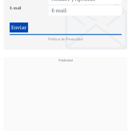
Frei Montalva estaría trabajando "por la
E-mail
dignidad humana"
Además, el ex Mandatario reflexionó
sobre lo que su padre estaría haciendo
Política de Privacidad
hoy en día, manifestando su total
respaldo a las transformaciones que
impulsa el Gobierno de Bachelet.
"¿Cuál sería la actitud de Frei? ¿Qué
estaría pensando? ¿Dónde estaría? Sin
duda que estaría trabajando por la
dignidad humana, estaría trabajando
por más justicia social, estaría
apoyando las grandes
transformaciones de este nuevo ciclo
histórico de Chile
", manifestó Frei Ruiz-