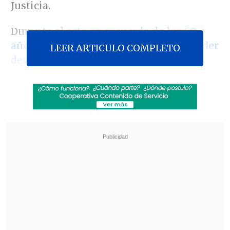
Justicia.
Durante el
acto en recuerdo de los 50
años de la elección del desaparecido líder
LEER ARTICULO COMPLETO
democratacristiano
desarrollado esta
mañana en el Patio de los Naranjos en La
Moneda, su hijo apuntó al Ejército y a la
Universidad Católica por no colaborar en
la investigación.
Revisa también
Subsecretario Silva busca limitar la circulación
de dinero en efectivo en las cárceles
Extranjero fue detenido en Aeropuerto de
Santiago por intentar sobornar a carabineros
con 60 mil pesos