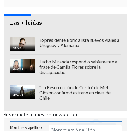
este año los tribunales
, el ministro en
visita y la Corte Suprema finalmente nos
digan la verdad de lo que sucedió y se
Las + leídas
haga justicia".
Expresidente Boric alista nuevos viajes a
Uruguay y Alemania
7754
Lucho Miranda respondió sabiamente a
frase de Camila Flores sobre la
6763
discapacidad
"La Resurrección de Cristo" de Mel
Gibson confirmó estreno en cines de
5271
Chile
Suscríbete a nuestro newsletter
Nombre y apellido