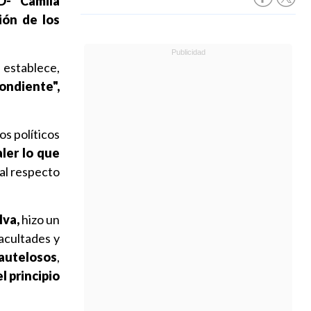
D- Camila
ción de los
 establece,
ondiente",
os políticos
ler lo que
 al respecto
lva,
hizo un
facultades y
autelosos
,
 principio