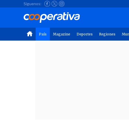
Síguenos:
País
Magazine
Deportes
Regiones
Mu