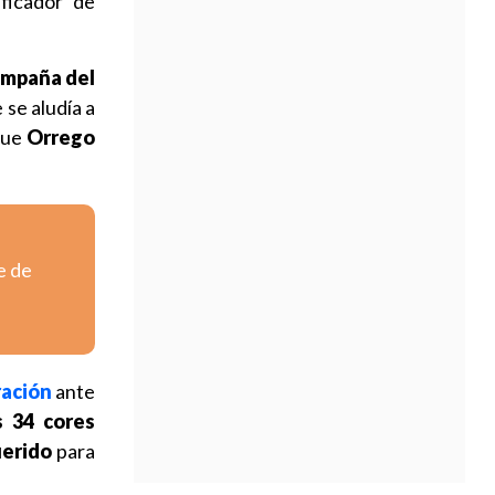
ficador de
ampaña del
 se aludía a
 que
Orrego
e de
ración
ante
s 34 cores
uerido
para