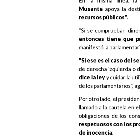
En la misma línea, l
Musante
apoya la des
recursos públicos".
"Si se comprueban dinero
entonces tiene que pr
manifestó la parlamentari
"Si ese es el caso del s
de derecha izquierda o d
dice la ley
y cuidar la uti
de los parlamentarios", a
Por otro lado, el presid
llamado a la cautela en e
obligaciones de los cons
respetuosos con los pr
de inocencia
.