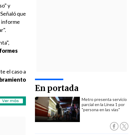
so" y
. Señaló que
l informe
r".
nta",
nformes
te el caso a
mbramiento
En portada
Metro presenta servicio
parcial en la Línea 1 por
"persona en las vías"