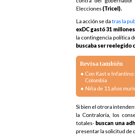
contra del gobernador
Elecciones
(Tricel).
La acción se da
tras la pu
exDC gastó
31 millones
la contingencia política 
buscaba ser reelegido
Revisa también
Con Kast e Infantino:
Colombia
Niña de 11 años muri
Si bien el otrora intende
la Contraloría, los co
totales-
buscan una adh
presentar la solicitud de 