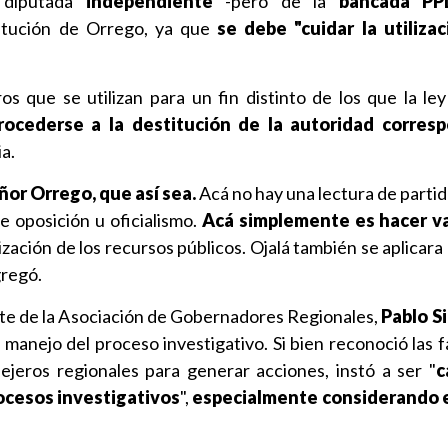
a diputada
independiente
-pero de la
bancada PP
titución de Orrego, ya que
se debe "cuidar la utiliza
s que se utilizan para un fin distinto de los que la ley
ocederse a la destitución de la autoridad corresp
a.
eñor Orrego, que así sea.
Acá no hay una lectura de partid
e oposición u oficialismo.
Acá simplemente es hacer va
lización de los recursos públicos. Ojalá también se aplicara
gregó.
ente de la Asociación de Gobernadores Regionales,
Pablo Si
l manejo del proceso investigativo. Si bien reconoció las 
ejeros regionales para generar acciones, instó a ser "
c
ocesos investigativos
",
especialmente considerando el