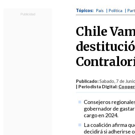
Tópicos:
País
| Política
| Par
Chile Vam
destituci
Contralor
Publicado:
Sabado, 7 de Juni
| Periodista Digital:
Coopera
Consejeros regionales 
gobernador de gastar 
cargo en 2024.
La coalición afirma q
decidirá si adherirse o