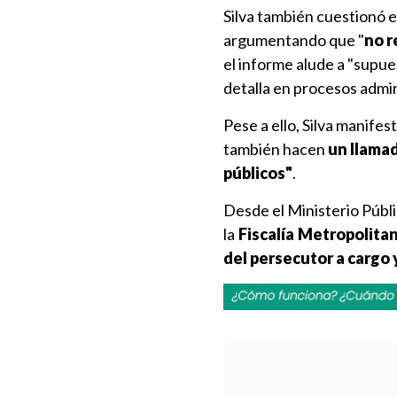
Silva también cuestionó el
argumentando que "
no r
el informe alude a "supue
detalla en procesos admin
Pese a ello, Silva manifes
también hacen
un llamad
públicos"
.
Desde el Ministerio Públic
la
Fiscalía Metropolita
del persecutor a cargo y