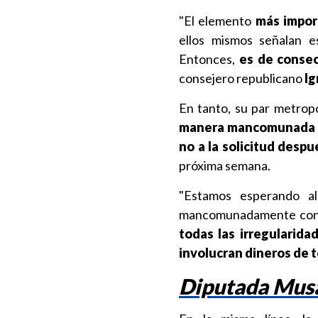
"El elemento
más import
ellos mismos señalan e
Entonces,
es de consec
consejero republicano
Ig
En tanto, su par metropo
manera mancomunada
no a la solicitud desp
próxima semana.
"Estamos esperando al
mancomunadamente con 
todas las irregularid
involucran dineros de t
Diputada Musa