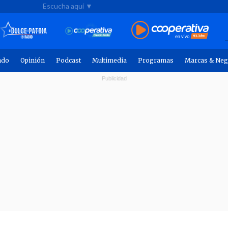
Escucha aquí ▼
ndo
Opinión
Podcast
Multimedia
Programas
Marcas & Neg