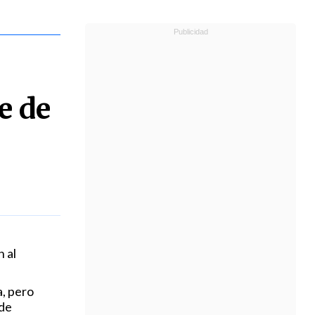
e de
 al
, pero
 de