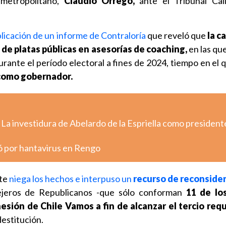
 metropolitano,
Claudio Orrego,
ante el Tribunal Cali
blicación de un informe de Contraloría
que reveló que
la c
 de platas públicas
en asesorías de coaching,
en las que
durante el período electoral a fines de 2024, tiempo en el
 como gobernador.
 La investidura de Abelardo de la Espriella como president
ó por hantavirus en Rengo
nte
niega los hechos e interpuso un
recurso de reconside
nsejeros de Republicanos -que sólo conforman
11 de lo
esión de Chile Vamos
a fin de alcanzar el tercio req
destitución.