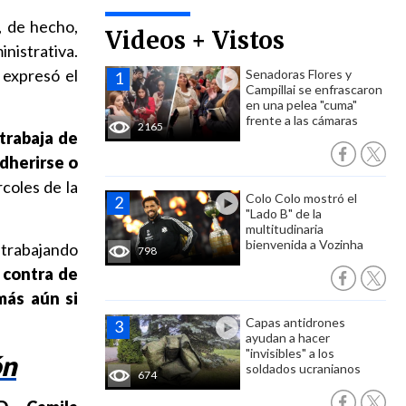
, de hecho,
Videos + Vistos
nistrativa.
expresó el
Senadoras Flores y
Campillai se enfrascaron
en una pelea "cuma"
frente a las cámaras
2165
trabaja de
adherirse o
rcoles de la
Colo Colo mostró el
"Lado B" de la
multitudinaria
bienvenida a Vozinha
trabajando
798
contra de
más aún si
Capas antidrones
ayudan a hacer
"invisibles" a los
ón
soldados ucranianos
674