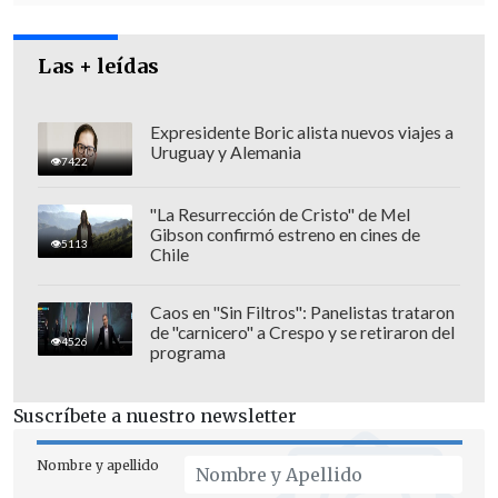
Las + leídas
Expresidente Boric alista nuevos viajes a
Uruguay y Alemania
7422
"La Resurrección de Cristo" de Mel
Gibson confirmó estreno en cines de
5113
Chile
Caos en "Sin Filtros": Panelistas trataron
de "carnicero" a Crespo y se retiraron del
Dávalos, quien cultiva un bajo perfil, se
4526
programa
radicó en Cochamó, en la Región de Los
Lagos, donde vive junto a su actual
Suscríbete a nuestro newsletter
pareja, Jacqueline Alvarado, aseguró que
mantiene contacto con Bachelet.
Nombre y apellido