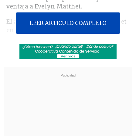
ventaja a Evelyn Matthei.
El arquitecto, quien se casó con Bachelet
LEER ARTICULO COMPLETO
en 1977 en Alemania en el exilio, se
mostró confiado por la labor que ella
desarrollará en su segundo periodo,
aunque advirtió que será más
complicado que en su primer mandato.
Revisa también
Servel denunció al PDG ante Fiscalía por
irregularidades en gastos electorales
Día del Niño: Comercio se prepara con más
ventas y panoramas familiares