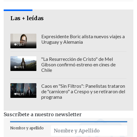
Colombiano fue asesinado a balazos en un cité
de La Cisterna
Las + leídas
Kast arribó a Colombia para asistir a la
asunción de Abelardo de la Espriella
Expresidente Boric alista nuevos viajes a
Uruguay y Alemania
7187
"Los liderazgos siempre son múltiples,
uno no puede decir que sólo el
"La Resurrección de Cristo" de Mel
Gibson confirmó estreno en cines de
Presidente de la República es el que debe
4701
Chile
liderar y si las cosas no van bien es
responsabilidad de él. Los Presidentes
Caos en "Sin Filtros": Panelistas trataron
de "carnicero" a Crespo y se retiraron del
tienen una responsabilidad de
4195
programa
liderazgo político del sector, pero
tienen también una responsabilidad de
Suscríbete a nuestro newsletter
gobernar"
, dijo Novoa en defensa del jefe
de Estado.
Nombre y apellido