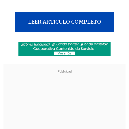
LEER ARTICULO COMPLETO
El senador y líder histórico de la UDI,
Jovino Novoa
, aseguró que la Alianza
completa falló
al analizar la derrota en la
segunda vuelta de la candidata
presidencial Evelyn Matthei
y el
momento del bloque oficialista luego de
las fuertes críticas de personeros del
sector en contra del Presidente Sebastián
Piñera.