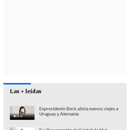
"Se me acercó
Juan Pichún
que se
presentó como lonko de la comunidad. Él
me dijo que Pablo y ellos querían que
fuera sepultado ahí.
Le dije que no me
gustaba esa idea, que yo quería tener un
lugar donde llevarle una flor, ya sea en
Tomé o en Santiago, donde tenía sus
cosas.
Pese a lo anterior y a lo que yo
quería para mi hijo, decidimos hacer
caso al deseo de Pablo y enterrarlo
Las + leídas
donde él quería"
, relató.
Expresidente Boric alista nuevos viajes a
Uruguay y Alemania
7048
"La Resurrección de Cristo" de Mel