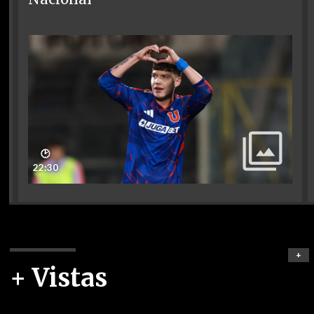
🕑
22:30
+
+ Vistas