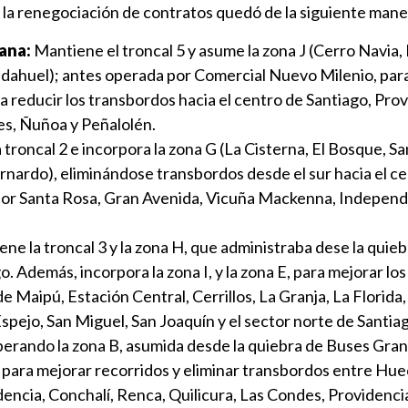
, la renegociación de contratos quedó de la siguiente mane
ana:
Mantiene el troncal 5 y asume la zona J (Cerro Navia,
dahuel); antes operada por Comercial Nuevo Milenio, para
ra reducir los transbordos hacia el centro de Santiago, Prov
es, Ñuñoa y Peñalolén.
 troncal 2 e incorpora la zona G (La Cisterna, El Bosque, S
rnardo), eliminándose transbordos desde el sur hacia el ce
por Santa Rosa, Gran Avenida, Vicuña Mackenna, Independ
ne la troncal 3 y la zona H, que administraba dese la quieb
 Además, incorpora la zona I, y la zona E, para mejorar los
e Maipú, Estación Central, Cerrillos, La Granja, La Florida
spejo, San Miguel, San Joaquín y el sector norte de Santia
erando la zona B, asumida desde la quiebra de Buses Gran
, para mejorar recorridos y eliminar transbordos entre Hu
ncia, Conchalí, Renca, Quilicura, Las Condes, Providenci