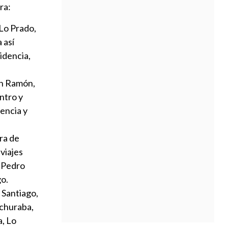
ra:
 Lo Prado,
 así
idencia,
an Ramón,
ntro y
encia y
ra de
 viajes
, Pedro
go.
 Santiago,
echuraba,
a, Lo