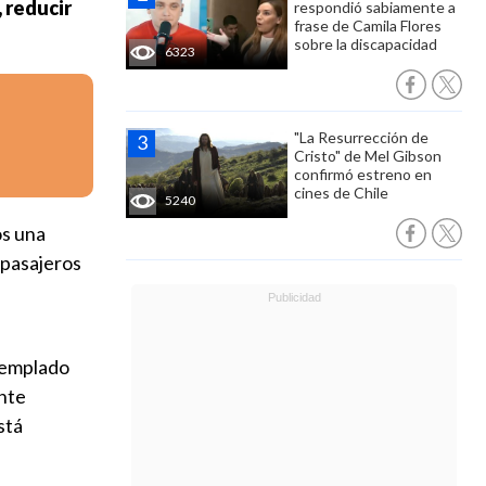
, reducir
respondió sabiamente a
frase de Camila Flores
sobre la discapacidad
6323
"La Resurrección de
Cristo" de Mel Gibson
confirmó estreno en
cines de Chile
5240
os una
 pasajeros
l
ntemplado
ente
stá