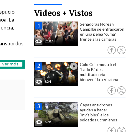
espucio.
Videos + Vistos
ñoa, La
Senadoras Flores y
dencia,
Campillai se enfrascaron
en una pelea "cuma"
frente a las cámaras
2187
transbordos
Colo Colo mostró el
"Lado B" de la
multitudinaria
bienvenida a Vozinha
824
Capas antidrones
ayudan a hacer
"invisibles" a los
soldados ucranianos
678