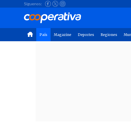
Síguenos:
País
Magazine
Deportes
Regiones
Mu