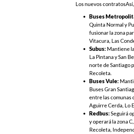
Los nuevos contratos
Así
Buses Metropolit
Quinta Normal y Pu
fusionar la zona pa
Vitacura, Las Cond
Subus:
Mantiene la
La Pintana y San Be
norte de Santiago 
Recoleta.
Buses Vule:
Mantie
Buses Gran Santiago.
entre las comunas d
Aguirre Cerda, Lo E
Redbus:
Seguirá op
y operará la zona C
Recoleta, Independe