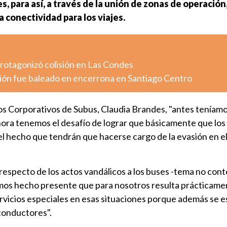
, para así, a través de la unión de zonas de operación
a conectividad para los viajes.
otagonizó colisión en Las Condes
ión fue baleado en encerrona en Santiago Centro
os Corporativos de Subus, Claudia Brandes, "antes teníam
ora tenemos el desafío de lograr que básicamente que los
el hecho que tendrán que hacerse cargo de la evasión en e
respecto de los actos vandálicos a los buses -tema no co
hemos hecho presente que para nosotros resulta prácticam
rvicios especiales en esas situaciones porque además se e
 conductores".