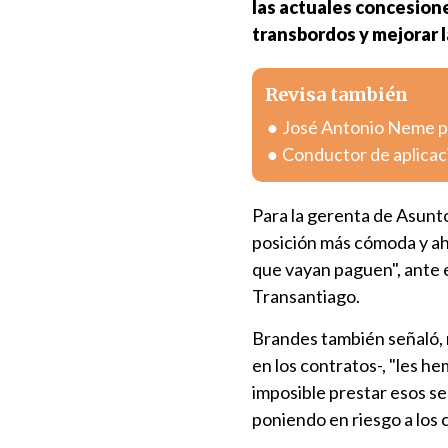
las actuales concesiones
transbordos y mejorar l
Revisa también
José Antonio Neme pr
Conductor de aplicac
Para la gerenta de Asunt
posición más cómoda y ah
que vayan paguen", ante 
Transantiago.
Brandes también señaló, 
en los contratos-, "les 
imposible prestar esos se
poniendo en riesgo a los