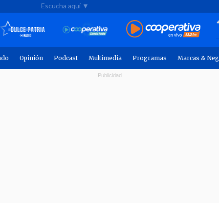
Escucha aquí ▼
ndo
Opinión
Podcast
Multimedia
Programas
Marcas & Neg