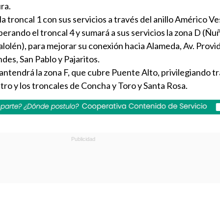
ra.
a troncal 1 con sus servicios a través del anillo Américo V
perando el troncal 4 y sumará a sus servicios la zona D (Ñu
lolén), para mejorar su conexión hacia Alameda, Av. Provi
es, San Pablo y Pajaritos.
ntendrá la zona F, que cubre Puente Alto, privilegiando 
etro y los troncales de Concha y Toro y Santa Rosa.