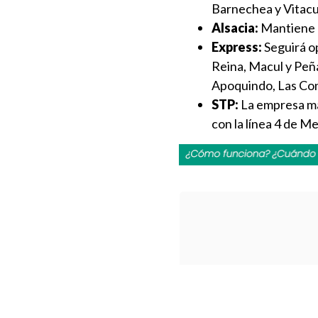
Barnechea y Vitacu
Alsacia:
Mantiene l
Express:
Seguirá o
Reina, Macul y Peña
Apoquindo, Las Cond
STP:
La empresa ma
con la línea 4 de M