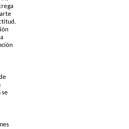
trega
parte
titud.
sión
la
nción
 de
n
 se
enes