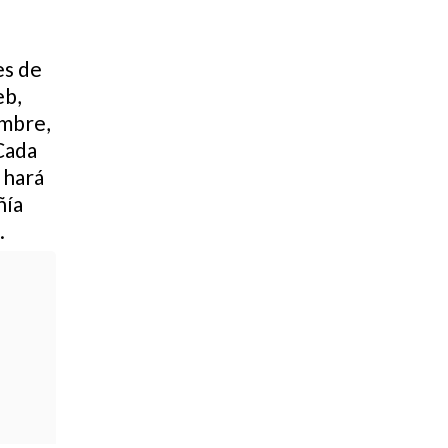
es de
eb,
ombre,
 Cada
 hará
ñía
.