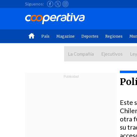
Síguenos:
País
Magazine
Deportes
Regiones
Mu
La Compañía
Ejecutivos
Ley
Pol
Este 
Chile
otra f
su tra
acceso