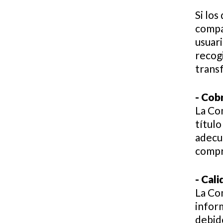
Si los
compa
usuar
recogi
trans
- Cob
La Co
título
adecu
compr
- Cali
La Co
inform
debid