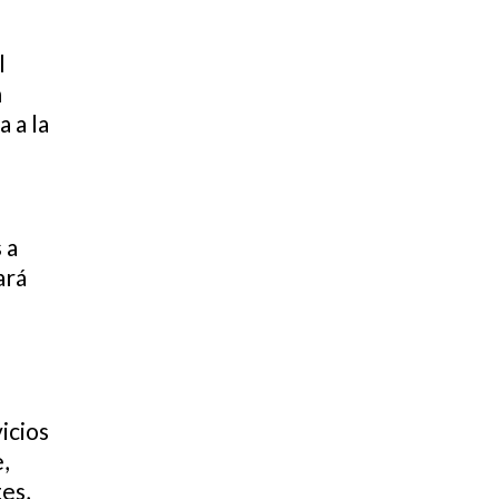
l
n
 a la
 a
ará
icios
,
es,