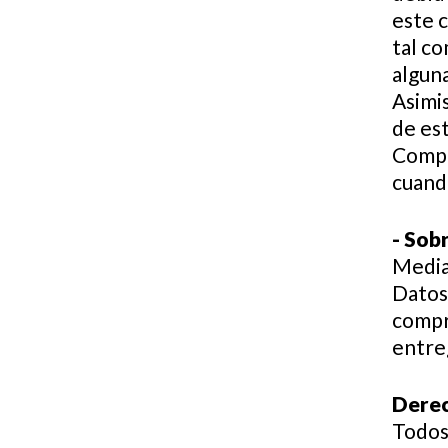
este 
tal co
alguna
Asimi
de est
Compa
cuand
- Sobr
Media
Datos
compr
entre
Derec
Todos