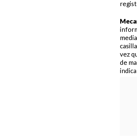
regist
Mecan
inform
media
casill
vez qu
de ma
indica