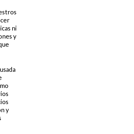
estros
ecer
cas ni
ones y
 que
 usada
e
omo
rios
ios
ón y
s