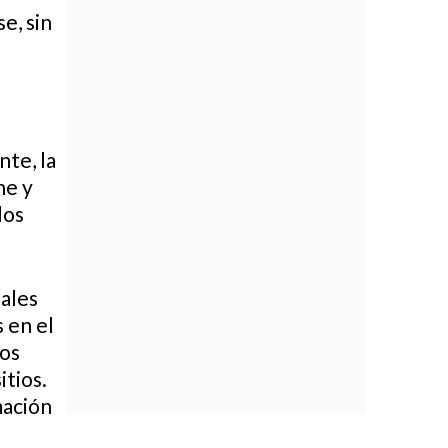
e, sin
te, la
ne y
dos
ales
 en el
los
itios.
mación