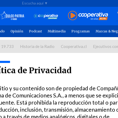
Escucha aquí ▼
ndo
Opinión
Podcast
Multimedia
Programas
Marcas & Neg
 19.733
Historia de la Radio
Cooperativa.cl
Ejecutivos co
ítica de Privacidad
sitio y su contenido son de propiedad de Compañ
na de Comunicaciones S.A., a menos que se explic
uente. Está prohibida la reproducción total o parc
ducción, inclusión, transmisión, almacenamiento 
 a través de medios analógicos, digitales o de