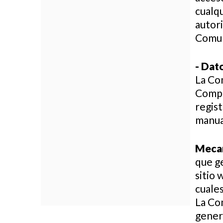
cualqu
autor
Comun
- Dat
La Co
Compañ
regis
manua
Mecan
que ge
sitio 
cuales
La Co
genera