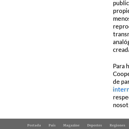
publi
propi
menos 
reprod
trans
analóg
creada
Para h
Cooper
de par
inter
respe
nosot
Portada
País
Magazine
Deportes
Regiones