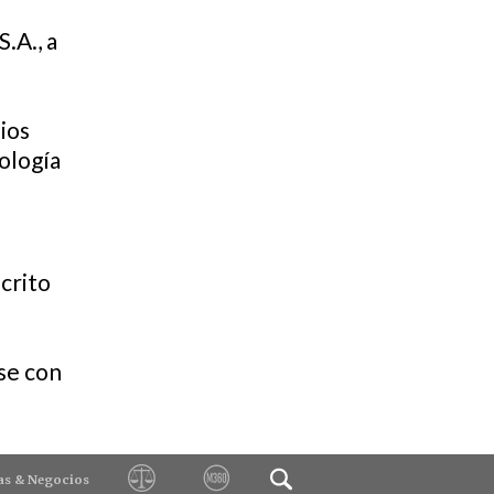
.A., a
ios
nología
crito
se con
as & Negocios