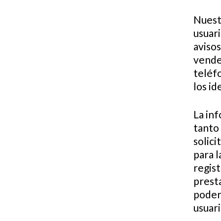
Nuestr
usuari
aviso
vendem
teléfo
los id
La inf
tanto 
solici
para l
regist
presta
poder
usuari