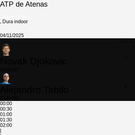
ATP de Atenas
Telekom Center
,
Dura indoor
04/11/2025
SET 1
7
Novak Djokovic
Serbia/5°
6
Alejandro Tabilo
Chile/89°
00:00
00:30
01:00
01:30
02:00
|