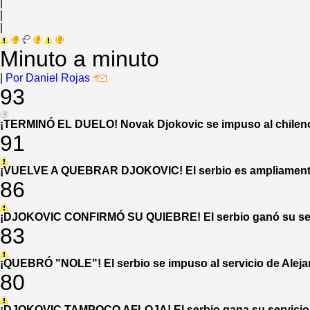
|
|
|
Minuto a minuto
|
Por
Daniel Rojas
93
¡TERMINÓ EL DUELO! Novak Djokovic se impuso al chileno 
91
¡VUELVE A QUEBRAR DJOKOVIC! El serbio es ampliamente su
86
¡DJOKOVIC CONFIRMÓ SU QUIEBRE! El serbio ganó su servic
83
¡QUEBRÓ "NOLE"! El serbio se impuso al servicio de Alejan
80
¡DJOKOVIC TAMPOCO AFLOJA! El serbio gana su servicio y