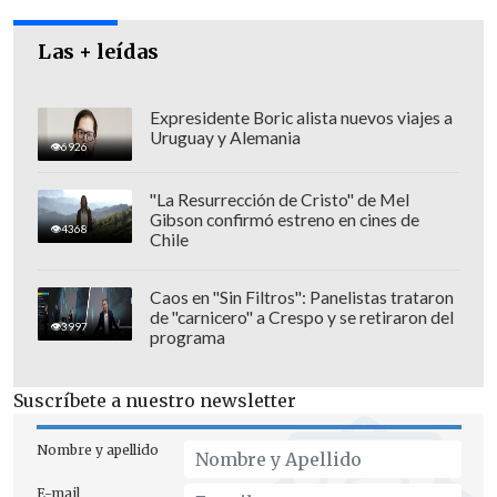
Las + leídas
Expresidente Boric alista nuevos viajes a
Uruguay y Alemania
6926
"No tengo conciencia que él (Errázuriz)
"La Resurrección de Cristo" de Mel
haya procedido tratando de hacerle mal
Gibson confirmó estreno en cines de
4368
Chile
a una víctima, él fue parte de un
sistema, de una situación donde las
Caos en "Sin Filtros": Panelistas trataron
cosas se guardaban por bien de la
de "carnicero" a Crespo y se retiraron del
3997
institución y en eso hemos aprendido, él
programa
mismo es víctima"
, añadió.
Suscríbete a nuestro newsletter
Sobre las declaraciones de Hamilton,
Montes indicó que "me pongo en el
Nombre y apellido
lugar de él y le encuentro razón, creo que
E-mail