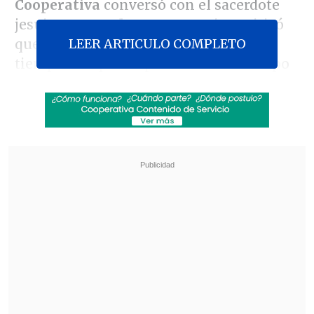
Cooperativa
conversó con el sacerdote
jesuita
Fernando Montes
, quien criticó
LEER ARTICULO COMPLETO
que la Iglesia haya dejado pasar el
tiempo aunque respaldó al ex arzobispo
de Santiago.
Revisa también
Amparo Noguera demandó a banco tras sufrir
millonaria estafa
Chile y Venezuela oficializaron la reapertura
de sus relaciones consulares
"Encuentro irracional que se haya
dejado pasar el tiempo sin haber