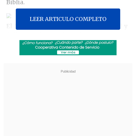
Biblia.
LEER ARTICULO COMPLETO
El Mandatario hablaba sobre seguridad y
delincuencia cuando erróneamente
apuntó que Abel fue el asesino.
Revisa también
Inició formalización de 10 detenidos por red
de explotación sexual infantil en Tarapacá
Kast desahució la agenda valórica: "Los tres
ejes de este Gobierno son seguridad,
economía y empleo"
"Nunca vamos a derrotar a la
delincuencia, de hecho, el primer delito