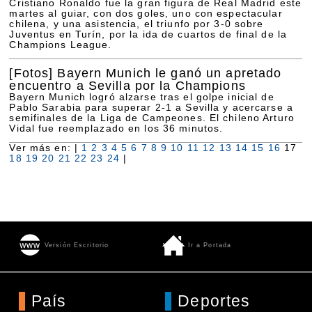
Cristiano Ronaldo fue la gran figura de Real Madrid este
martes al guiar, con dos goles, uno con espectacular
chilena, y una asistencia, el triunfo por 3-0 sobre
Juventus en Turín, por la ida de cuartos de final de la
Champions League.
[Fotos]
Bayern Munich le ganó un apretado
encuentro a Sevilla por la Champions
Bayern Munich logró alzarse tras el golpe inicial de
Pablo Sarabia para superar 2-1 a Sevilla y acercarse a
semifinales de la Liga de Campeones. El chileno Arturo
Vidal fue reemplazado en los 36 minutos.
Ver más en: |
1
2
3
4
5
6
7
8
9
10
11
12
13
14
15
16
17
18
19
20
21
22
23
24
|
Versión Escritorio
Ir a Portada
País
Deportes