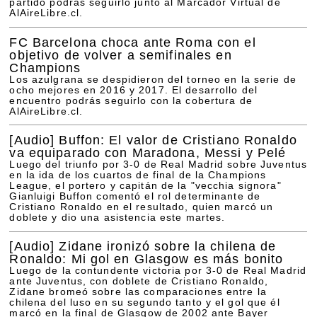
partido podrás seguirlo junto al Marcador Virtual de
AlAireLibre.cl.
FC Barcelona choca ante Roma con el
objetivo de volver a semifinales en
Champions
Los azulgrana se despidieron del torneo en la serie de
ocho mejores en 2016 y 2017. El desarrollo del
encuentro podrás seguirlo con la cobertura de
AlAireLibre.cl.
[Audio]
Buffon: El valor de Cristiano Ronaldo
va equiparado con Maradona, Messi y Pelé
Luego del triunfo por 3-0 de Real Madrid sobre Juventus
en la ida de los cuartos de final de la Champions
League, el portero y capitán de la "vecchia signora"
Gianluigi Buffon comentó el rol determinante de
Cristiano Ronaldo en el resultado, quien marcó un
doblete y dio una asistencia este martes.
[Audio]
Zidane ironizó sobre la chilena de
Ronaldo: Mi gol en Glasgow es más bonito
Luego de la contundente victoria por 3-0 de Real Madrid
ante Juventus, con doblete de Cristiano Ronaldo,
Zidane bromeó sobre las comparaciones entre la
chilena del luso en su segundo tanto y el gol que él
marcó en la final de Glasgow de 2002 ante Bayer