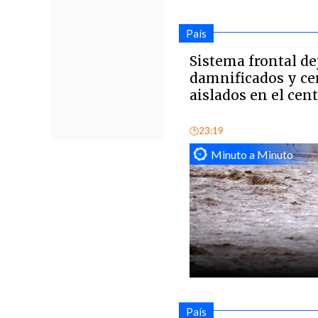
País
Sistema frontal de
damnificados y cer
aislados en el cen
🕑23:19
Minuto a Minuto
País