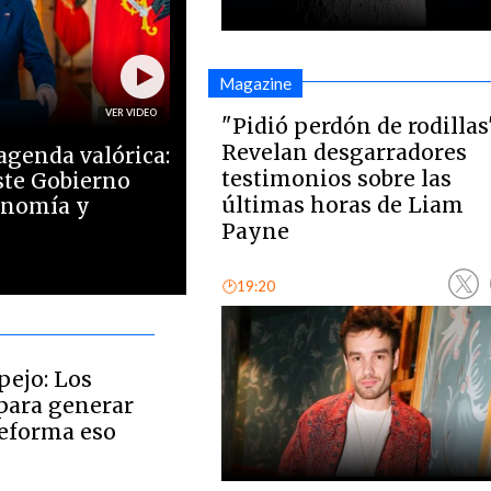
Magazine
"Pidió perdón de rodillas
Revelan desgarradores
agenda valórica:
testimonios sobre las
este Gobierno
últimas horas de Liam
onomía y
Payne
🕑19:20
pejo: Los
para generar
reforma eso