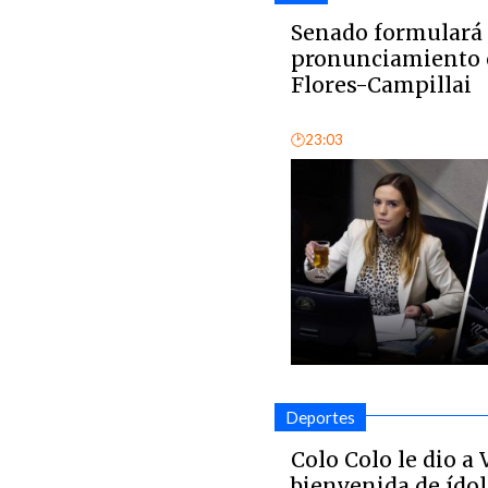
Senado formulará
pronunciamiento é
Flores-Campillai
🕑23:03
Deportes
Colo Colo le dio a
bienvenida de ídol