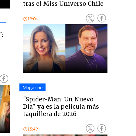
tras el Miss Universo Chile
🕑19:04
":
Magazine
"Spider-Man: Un Nuevo
Día" ya es la película más
taquillera de 2026
🕑15:49