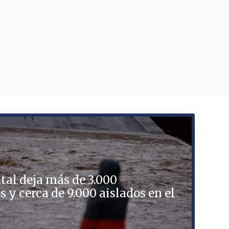
A
i
A
q
tal deja más de 3.000
 y cerca de 9.000 aislados en el
N
B
I