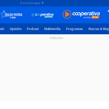
Escucha aquí ▼
ndo
Opinión
Podcast
Multimedia
Programas
Marcas & Neg