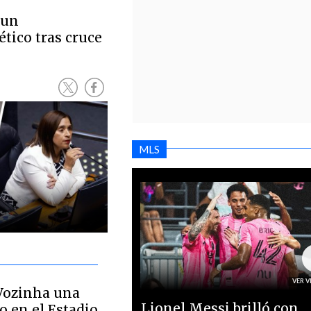
 un
tico tras cruce
MLS
 Vozinha una
Lionel Messi brilló con
o en el Estadio