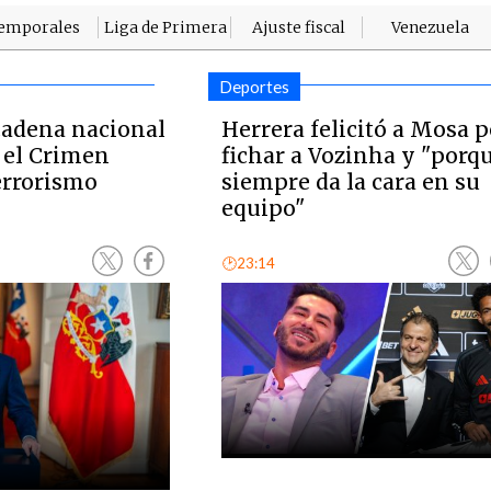
emporales
Liga de Primera
Ajuste fiscal
Venezuela
Deportes
cadena nacional
Herrera felicitó a Mosa p
 el Crimen
fichar a Vozinha y "porq
errorismo
siempre da la cara en su
equipo"
🕑23:14