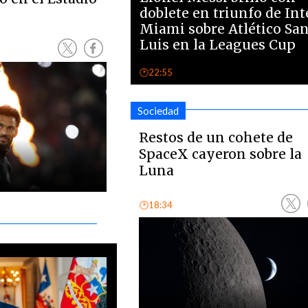
doblete en triunfo de Int
Miami sobre Atlético Sa
Luis en la Leagues Cup
🕑22:55
Sociedad
Restos de un cohete de
SpaceX cayeron sobre la
Luna
🕑18:34