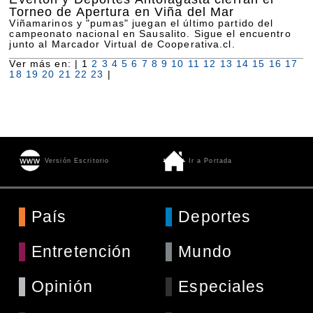
Torneo de Apertura en Viña del Mar
Viñamarinos y "pumas" juegan el último partido del
campeonato nacional en Sausalito. Sigue el encuentro
junto al Marcador Virtual de Cooperativa.cl.
Ver más en: |
1
2
3
4
5
6
7
8
9
10
11
12
13
14
15
16
17
18
19
20
21
22
23
|
Versión Escritorio
Ir a Portada
País
Deportes
Entretención
Mundo
Opinión
Especiales