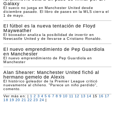
Galaxy
El sueco no juega en Manchester United desde
diciembre pasado. El libro de pases en la MLS cierra el
1 de mayo.
El fútbol es la nueva tentación de Floyd
Mayweather
El boxeador analiza la posibilidad de invertir en
Newcastle United y de llevarse a Cristiano Ronaldo.
El nuevo emprendimiento de Pep Guardiola
en Manchester
El nuevo emprendimiento de Pep Guardiola en
Manchester
Alan Shearer: Manchester United fichó al
hermano gemelo de Alexis
El histórico goleador de la Premier League criticó
nuevamente al chileno. "Parece un niño perdido",
comento.
Ver más en: |
1
2
3
4
5
6
7
8
9
10
11
12
13
14
15
16
17
18
19
20
21
22
23
24
|